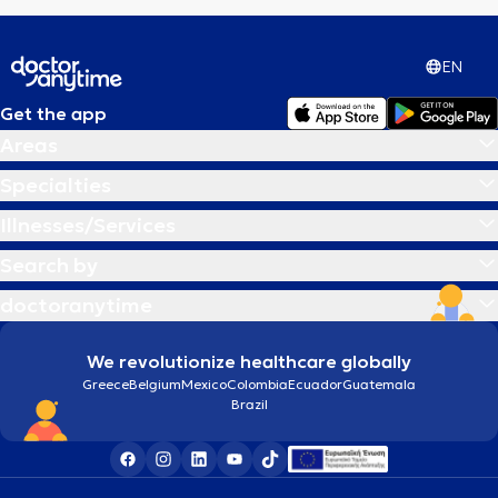
EN
Get the app
Areas
Specialties
Illnesses/Services
Search by
doctoranytime
We revolutionize healthcare globally
Greece
Belgium
Mexico
Colombia
Ecuador
Guatemala
Brazil