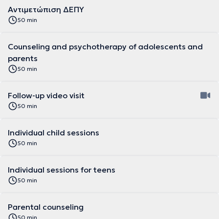
Αντιμετώπιση ΔΕΠΥ
50 min
Counseling and psychotherapy of adolescents and
parents
50 min
Follow-up video visit
50 min
Individual child sessions
50 min
Individual sessions for teens
50 min
Parental counseling
50 min