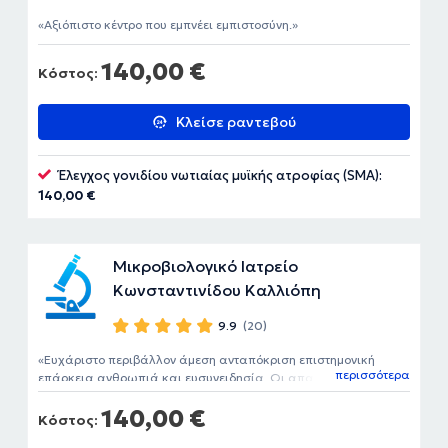
Αξιόπιστο κέντρο που εμπνέει εμπιστοσύνη.
140,00 €
Κόστος:
Κλείσε ραντεβού
Έλεγχος γονιδίου νωτιαίας μυϊκής ατροφίας (SMA):
140,00 €
Μικροβιολογικό Ιατρείο
Κωνσταντινίδου Καλλιόπη
9.9
(20)
Ευχάριστο περιβάλλον άμεση ανταπόκριση επιστημονική
περισσότερα
επάρκεια ανθρωπιά και ευσυνειδησία. Οι απαραίτητες
προϋποθέσεις για μια αιματολογική εξέταση χωρίς στρες . Να
140,00 €
επιλέγετε το συγκεκριμένο διαγνωστικό κέντρο. Ξέρουν τι
Κόστος:
κάνουν