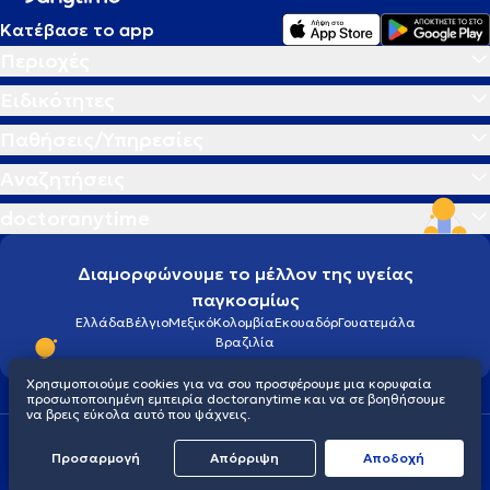
Κατέβασε το app
Περιοχές
Ειδικότητες
Παθήσεις/Υπηρεσίες
Αναζητήσεις
doctoranytime
Διαμορφώνουμε το μέλλον της υγείας
παγκοσμίως
Ελλάδα
Βέλγιο
Μεξικό
Κολομβία
Εκουαδόρ
Γουατεμάλα
Βραζιλία
Χρησιμοποιούμε cookies για να σου προσφέρουμε μια κορυφαία
προσωποποιημένη εμπειρία doctoranytime και να σε βοηθήσουμε
να βρεις εύκολα αυτό που ψάχνεις.
Οροι χρήσης
Cookies
Πολιτική προστασίας προσωπικού απορρήτου
© 2026 doctoranytime
Προσαρμογή
Απόρριψη
Aποδοχή