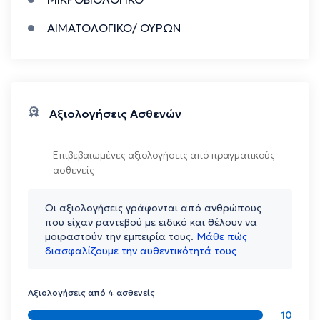
μας είναι οι άνθρωποί μας: μια ομάδα ιατρών,
βιοχημικών, μικροβιολόγων, τεχνολόγων και
ΑΙΜΑΤΟΛΟΓΙΚΟ/ ΟΥΡΩΝ
διοικητικού προσωπικού που συνεργάζονται με
στόχο τη φροντίδα της υγείας σας με
επιστημονική ακρίβεια και σεβασμό. Υποδομές
& Τεχνολογία Το Medivio στεγάζεται σε
σύγχρονες εγκαταστάσεις με προηγμένα
Αξιολογήσεις Ασθενών
αναλυτικά συστήματα και πιστοποιημένα
εργαστήρια (ISO 15189, ISO 9001). Επενδύουμε
Επιβεβαιωμένες αξιολογήσεις από πραγματικούς
στη διασύνδεση τεχνολογίας και ποιότητας,
ασθενείς
ώστε η διάγνωση να είναι ταυτόχρονα γρήγορη
και αξιόπιστη.
Οι αξιολογήσεις γράφονται από ανθρώπους
που είχαν ραντεβού με ειδικό και θέλουν να
μοιραστούν την εμπειρία τους.
Μάθε πώς
διασφαλίζουμε την αυθεντικότητά τους
Αξιολογήσεις από 4 ασθενείς
10