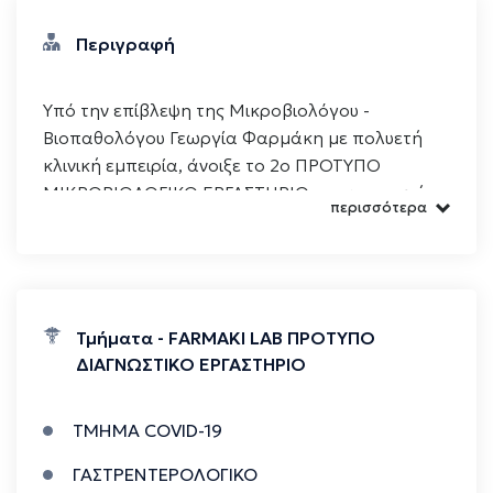
Περιγραφή
Υπό την επίβλεψη της Μικροβιολόγου -
Βιοπαθολόγου Γεωργία Φαρμάκη με πολυετή
κλινική εμπειρία, άνοιξε το 2ο ΠΡΟΤΥΠΟ
ΜΙΚΡΟΒΙΟΛΟΓΙΚΟ ΕΡΓΑΣΤΗΡΙΟ στην περιοχή
περισσότερα
του Νέου Ψυχικού, παρέχοντας μία μεγάλη
γκάμα μικροβιολογικών και μοριακών
εξετάσεων. Στο ιατρείο μας εκτελούνται όλες οι
μικροβιολογικές, βιοχημικές, ανοσολογικές,
ορμονολογικές, αιματολογικές εξετάσεις με
Τμήματα - FARMAKI LAB ΠΡΟΤΥΠΟ
στόχο την πρόληψη και την έγκαιρη διάγνωση
ΔΙΑΓΝΩΣΤΙΚΟ ΕΡΓΑΣΤΗΡΙΟ
ασθενειών. Επίσης διενεργούνται εξετάσεις
μοριακής γενετικής και γονιδιωματικής (όπως
ΤΜΗΜΑ COVID-19
έλεγχος DNA, έλεγχος θρομβοφιλίας, έλεγχος
κυστικής ίνωσης). NIPT Test Synacthen Test Alex
ΓΑΣΤΡΕΝΤΕΡΟΛΟΓΙΚΟ