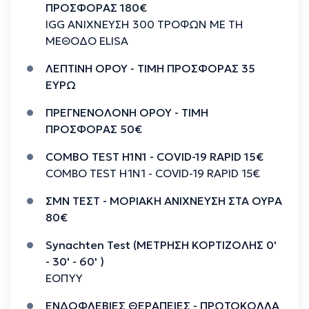
αρχείου. Επίσης παρέχεται η δυνατότητα
ΠΡΟΣΦΟΡΑΣ 180€
αποστολής των αποτελεσμάτων με e-mail. Το
IGG ΑΝΙΧΝΕΥΣΗ 300 ΤΡΟΦΩΝ ΜΕ ΤΗ
μικροβιολογικό μας εργαστήριο εξειδικεύεται σε
ΜΕΘΟΔΟ ELISA
αιμοληψίες σε βρέφη και παιδιά στο ιατρείο μας
ΛΕΠΤΙΝΗ ΟΡΟΥ - ΤΙΜΗ ΠΡΟΣΦΟΡΑΣ 35
αλλά και κατ’οίκον, όταν αυτό απαιτείται.
ΕΥΡΩ
ΠΡΕΓΝΕΝΟΛΟΝΗ ΟΡΟΥ - ΤΙΜΗ
ΠΡΟΣΦΟΡΑΣ 50€
COMBO TEST H1N1 - COVID-19 RAPID 15€
COMBO TEST H1N1 - COVID-19 RAPID 15€
ΣΜΝ ΤΕΣΤ - MOΡΙΑΚΗ ΑΝΙΧΝΕΥΣΗ ΣΤΑ ΟΥΡΑ
80€
Synachten Test (METΡΗΣΗ ΚΟΡΤΙΖΟΛΗΣ 0'
- 30' - 60' )
ΕΟΠΥΥ
ΕΝΔΟΦΛΕΒΙΕΣ ΘΕΡΑΠΕΙΕΣ - ΠΡΩΤΟΚΟΛΛΑ