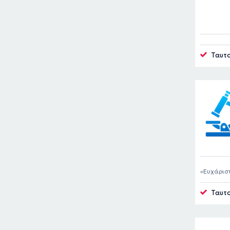
Ταυτο
Ευχάριστ
αιματολογ
Ταυτο