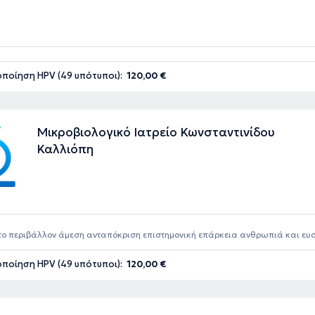
ποίηση HPV (49 υπότυποι):
120,00 €
Μικροβιολογικό Ιατρείο Κωνσταντινίδου
Καλλιόπη
ο περιβάλλον άμεση ανταπόκριση επιστημονική επάρκεια ανθρωπιά και ευσ
ική εξέταση χωρίς στρες . Να επιλέγετε το συγκεκριμένο διαγνωστικό κέντρο.
ποίηση HPV (49 υπότυποι):
120,00 €