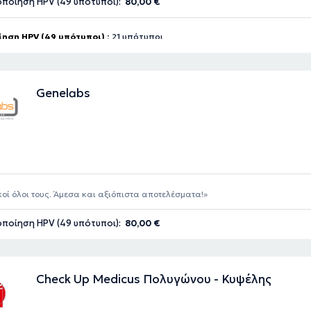
ποίηση HPV (49 υπότυποι):
80,00 €
ηση HPV (49 υπότυποι) :
21 υπότυποι
Genelabs
κοί όλοι τους. Άμεσα και αξιόπιστα αποτελέσματα!
ποίηση HPV (49 υπότυποι):
80,00 €
Check Up Medicus Πολυγώνου - Κυψέλης