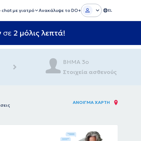
e chat με γιατρό
Ανακάλυψε το DO+
EL
ν
σε
2 μόλις λεπτά!
ΒΗΜΑ 3ο
Στοιχεία ασθενούς
ΑΝΟΙΓΜΑ ΧΑΡΤΗ
άσεις