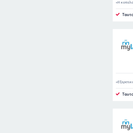
Η κοπελα
Ταυτο
Εξερετικ
ταλαιπωρή
Ταυτο