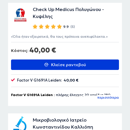
Check Up Medicus Πολυγώνου -
Κυψέλης
9.9
(5)
Όλα ήταν εξαιρετικά, θα τους πρότεινα ανεπιφύλακτα.
40,00 €
Κόστος:
Κλείσε ραντεβού
Factor V G1691A Leiden:
40,00 €
Factor V G1691A Leiden :
πλήρης έλεγχος 20 γονίδια 180
περισσότερα
ευρώ
Μικροβιολογικό Ιατρείο
Κωνσταντινίδου Καλλιόπη