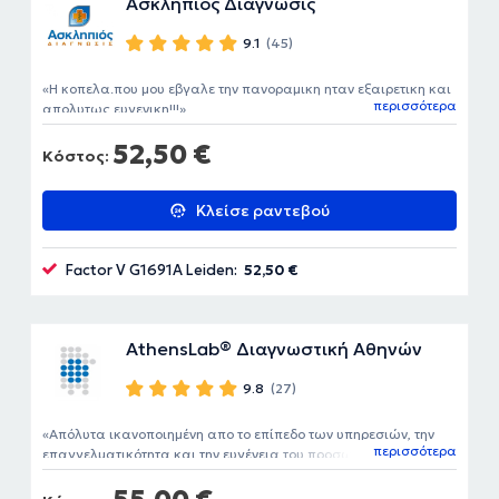
Ασκληπιός Διάγνωσις
9.1
(45)
Η κοπελα.που μου εβγαλε την πανοραμικη ηταν εξαιρετικη και
περισσότερα
απολυτως ευγενικη!!!
52,50 €
Κόστος:
Κλείσε ραντεβού
Factor V G1691A Leiden:
52,50 €
AthensLab® Διαγνωστική Αθηνών
9.8
(27)
Απόλυτα ικανοποιημένη απο το επίπεδο των υπηρεσιών, την
περισσότερα
επαγγελματικότητα και την ευγένεια του προσωπικού και το
χρόνο έκδοσης των αποτελεσματων. Ανεπιφύλακτα θα
πρότεινα το μοριακο διαγνωστικό κέντρο .