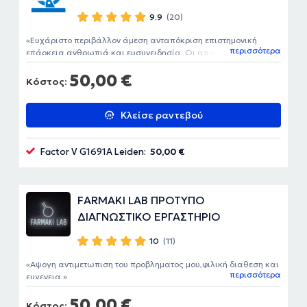
9.9
(20)
Ευχάριστο περιβάλλον άμεση ανταπόκριση επιστημονική
περισσότερα
επάρκεια ανθρωπιά και ευσυνειδησία. Οι απαραίτητες
προϋποθέσεις για μια αιματολογική εξέταση χωρίς στρες . Να
50,00 €
επιλέγετε το συγκεκριμένο διαγνωστικό κέντρο. Ξέρουν τι
Κόστος:
κάνουν
Κλείσε ραντεβού
Factor V G1691A Leiden:
50,00 €
FARMAKI LAB ΠΡΟΤΥΠΟ
ΔΙΑΓΝΩΣΤΙΚΟ ΕΡΓΑΣΤΗΡΙΟ
10
(11)
Αψογη αντιμετωπιση του προβληματος μου,φιλική διαθεση και
περισσότερα
ευγενεια.
50,00 €
Κόστος: