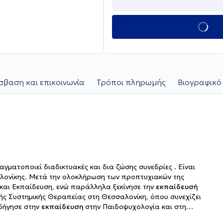
βαση και επικοινωνία
Τρόποι πληρωμής
Βιογραφικό
αγματοποιεί διαδικτυακές και δια ζώσης συνεδρίες . Είναι
λονίκης. Μετά την ολοκλήρωση των προπτυχιακών της
 και Εκπαίδευση, ενώ παράλληλα ξεκίνησε την
εκπαίδευσή
κής Συστημικής Θεραπείας στη Θεσσαλονίκη, όπου συνεχίζει
οδήγησε στην
εκπαίδευση
στην Παιδοψυχολογία και στη
ολικής Ψυχολογίας. Έχει επίσης εκπαιδευτεί στη χρήση του