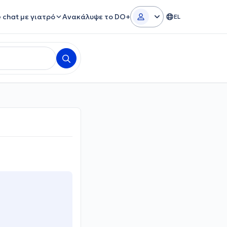
e chat με γιατρό
Ανακάλυψε το DO+
EL