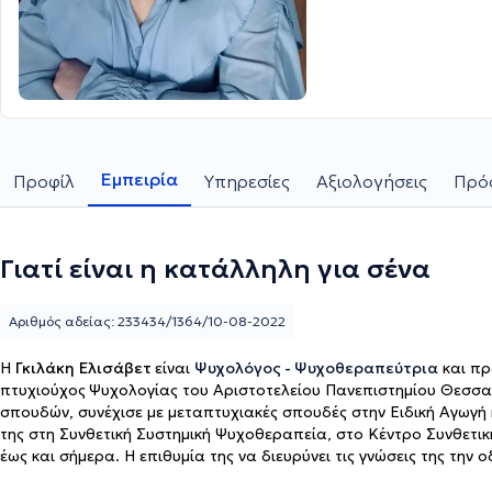
Εμπειρία
Προφίλ
Υπηρεσίες
Αξιολογήσεις
Πρόσ
Γιατί είναι η κατάλληλη για σένα
Αριθμός αδείας: 233434/1364/10-08-2022
Η
Γκιλάκη
Ελισάβετ
είναι
Ψυχολόγος - Ψυχοθεραπεύτρια
και πρ
πτυχιούχος
Ψυχολογίας του Αριστοτελείου Πανεπιστημίου Θεσσα
σπουδών, συνέχισε με μεταπτυχιακές σπουδές στην Ειδική Αγωγή
της στη Συνθετική Συστημική Ψυχοθεραπεία, στο Κέντρο Συνθετι
έως και σήμερα. Η επιθυμία της να διευρύνει τις γνώσεις της την 
Συμβουλευτική Γονέων, καθώς και στην ολοκλήρωση σεμιναρίου Σχ