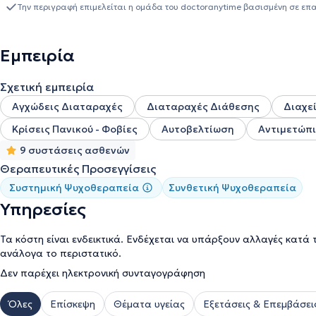
ψυχομετρικού εργαλείου
WISC-V.
Η
επαγγελματική της εμπειρία
Την περιγραφή επιμελείται η ομάδα του doctoranytime βασισμένη σε επ
δομές για άτομα με ειδικές ανάγκες, ενώ παράλληλα προσφέρει θ
μαγνήτιζε η παρατήρηση της ανθρώπινης συμπεριφοράς και η αναζή
εσωτερική αυτή αναζήτηση την οδήγησε φυσικά στον δρόμο της Ψυ
Εμπειρία
τους ανθρώπους στην πορεία τους προς την αυτογνωσία και την
ξεκινήσεις το δικό σου θεραπευτικό ταξίδι, θα είναι χαρά και τι
Σχετική εμπειρία
Αγχώδεις Διαταραχές
Διαταραχές Διάθεσης
Διαχε
Κρίσεις Πανικού - Φοβίες
Αυτοβελτίωση
Αντιμετώπ
9 συστάσεις ασθενών
Θεραπευτικές Προσεγγίσεις
Συστημική Ψυχοθεραπεία
Συνθετική Ψυχοθεραπεία
Υπηρεσίες
Τα κόστη είναι ενδεικτικά. Ενδέχεται να υπάρξουν αλλαγές κατά 
ανάλογα το περιστατικό.
Δεν παρέχει ηλεκτρονική συνταγογράφηση
Όλες
Επίσκεψη
Θέματα υγείας
Εξετάσεις & Επεμβάσει