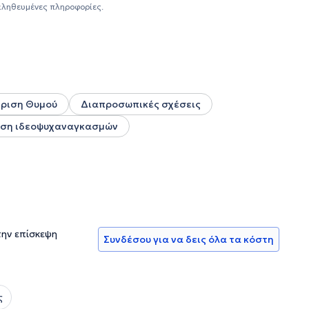
περιλαμβάνει εργασία σε κέντρα ειδικών θεραπειών και
αληθευμένες πληροφορίες.
εραπευτικές συνεδρίες διαδικτυακά. Από μικρή την
τηση του «γιατί» πίσω από τις πράξεις και τις σχέσεις. Η
χολογίας και, μέσα από αυτόν, στην επιθυμία να στηρίζει
 ψυχική ενδυνάμωση. Αν αισθάνεσαι
έτοιμος ή έτοιμη
να
μή της να γίνει συνοδοιπόρος σου σε αυτή τη διαδρομή.✨
ίριση Θυμού
Διαπροσωπικές σχέσεις
ιση ιδεοψυχαναγκασμών
την επίσκεψη
Συνδέσου για να δεις όλα τα κόστη
ς