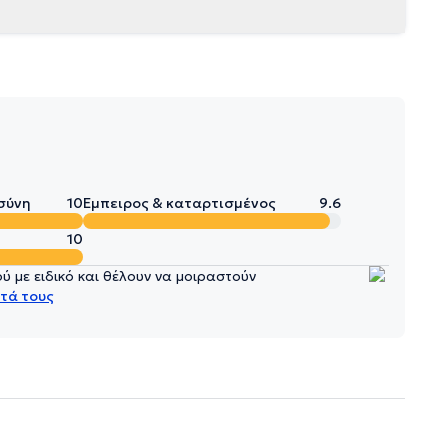
σύνη
10
Έμπειρος & καταρτισμένος
9.6
10
 με ειδικό και θέλουν να μοιραστούν
τά τους