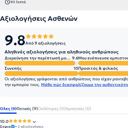
90 λεπτά
Αξιολογήσεις Ασθενών
9.8
Από 9 αξιολογήσεις
Αληθινές αξιολογήσεις για αληθινούς ανθρώπους
Διερεύνησε την περίπτωσή μου σε βάθος
9.6
Μου ενέπνευσε εμπιστο
Συνεπής
10
Προσιτός & φιλικός
Οι αξιολογήσεις γράφονται από ανθρώπους που είχαν ραντεβού
την εμπειρία τους.
Μάθε πώς διασφαλίζουμε την αυθεντικότη
Όλες (9)
Θετικές (9)
Ουδέτερες (0)
Αρνητικές (0)
10.0
Σοφια
• 2 αξιολογήσεις