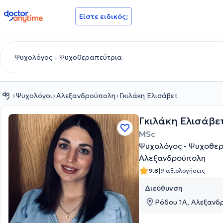
doctoranytime
Είστε ειδικός;
Ψυχολόγοι
Αλεξανδρούπολη
Γκιλάκη Ελισάβετ
Γκιλάκη Ελισάβε
MSc
Ψυχολόγος - Ψυχοθε
Αλεξανδρούπολη
|
9.8
9 αξιολογήσεις
Διεύθυνση
Ρόδου 1Α, Αλεξανδ