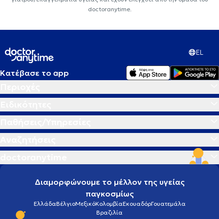
doctoranytime.
EL
Κατέβασε το app
Περιοχές
Ειδικότητες
Παθήσεις/Υπηρεσίες
Αναζητήσεις
doctoranytime
Διαμορφώνουμε το μέλλον της υγείας
παγκοσμίως
Ελλάδα
Βέλγιο
Μεξικό
Κολομβία
Εκουαδόρ
Γουατεμάλα
Βραζιλία