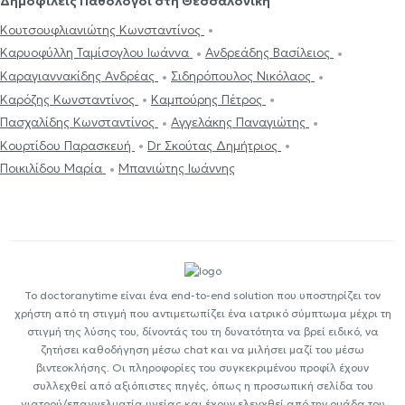
Δημοφιλείς Παθολόγοι στη Θεσσαλονίκη
Κουτσουφλιανιώτης Κωνσταντίνος
Καρυοφύλλη Ταμίσογλου Ιωάννα
Ανδρεάδης Βασίλειος
Καραγιαννακίδης Ανδρέας
Σιδηρόπουλος Νικόλαος
Καρόζης Κωνσταντίνος
Καμπούρης Πέτρος
Πασχαλίδης Κωνσταντίνος
Αγγελάκης Παναγιώτης
Κουρτίδου Παρασκευή
Dr Σκούτας Δημήτριος
Ποικιλίδου Μαρία
Μπανιώτης Ιωάννης
Το doctoranytime είναι ένα end-to-end solution που υποστηρίζει τον
χρήστη από τη στιγμή που αντιμετωπίζει ένα ιατρικό σύμπτωμα μέχρι τη
στιγμή της λύσης του, δίνοντάς του τη δυνατότητα να βρεί ειδικό, να
ζητήσει καθοδήγηση μέσω chat και να μιλήσει μαζί του μέσω
βιντεοκλήσης. Οι πληροφορίες του συγκεκριμένου προφίλ έχουν
συλλεχθεί από αξιόπιστες πηγές, όπως η προσωπική σελίδα του
γιατρού/επαγγελματία υγείας και έχουν ελεγχθεί από την ομάδα του