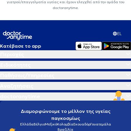
γιατρού/επαγγελματία υγείας και έχουν ελεγχθεί από την ομάδα του
doctoranytime.
EL
Κατέβασε το app
Περιοχές
Ειδικότητες
Παθήσεις/Υπηρεσίες
Αναζητήσεις
doctoranytime
Διαμορφώνουμε το μέλλον της υγείας
παγκοσμίως
Ελλάδα
Βέλγιο
Μεξικό
Κολομβία
Εκουαδόρ
Γουατεμάλα
Βραζιλία