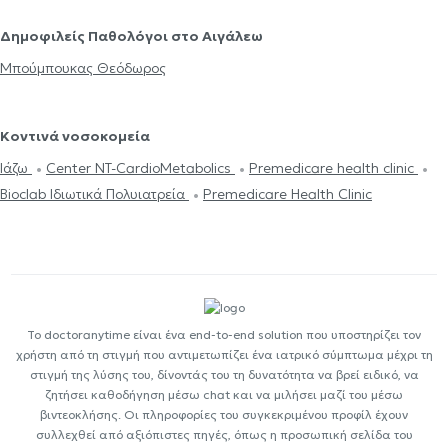
Δημοφιλείς Παθολόγοι στο Αιγάλεω
Μπούμπουκας Θεόδωρος
Κοντινά νοσοκομεία
Ιάζω
Center NT-CardioMetabolics
Premedicare health clinic
Bioclab Ιδιωτικά Πολυιατρεία
Premedicare Health Clinic
Το doctoranytime είναι ένα end-to-end solution που υποστηρίζει τον
χρήστη από τη στιγμή που αντιμετωπίζει ένα ιατρικό σύμπτωμα μέχρι τη
στιγμή της λύσης του, δίνοντάς του τη δυνατότητα να βρεί ειδικό, να
ζητήσει καθοδήγηση μέσω chat και να μιλήσει μαζί του μέσω
βιντεοκλήσης. Οι πληροφορίες του συγκεκριμένου προφίλ έχουν
συλλεχθεί από αξιόπιστες πηγές, όπως η προσωπική σελίδα του