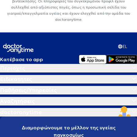
βιντεοκλήσης. Οι πληροφορίες του συγκεκριμένου προφίλ έχουν
συλλεχθεί από αξιόπιστες πηγές, όπως η προσωπική σελίδα του
γιατρού/επαγγελματία υγείας και έχουν ελεγχθεί από την ομάδα του
doctoranytime.
EL
Κατέβασε το app
Περιοχές
Ειδικότητες
Παθήσεις/Υπηρεσίες
Αναζητήσεις
doctoranytime
Διαμορφώνουμε το μέλλον της υγείας
παγκοσμίως