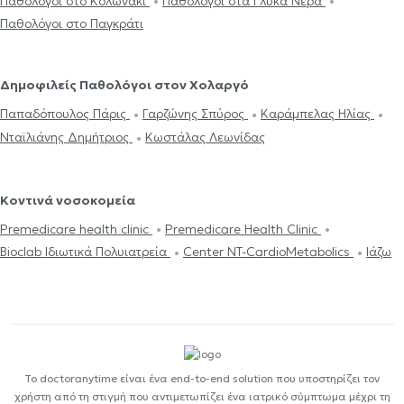
Παθολόγοι στο Κολωνάκι
Παθολόγοι στα Γλυκά Νερά
Παθολόγοι στο Παγκράτι
Δημοφιλείς Παθολόγοι στον Χολαργό
Παπαδόπουλος Πάρις
Γαρζώνης Σπύρος
Καράμπελας Ηλίας
Νταϊλιάνης Δημήτριος
Κωστάλας Λεωνίδας
Κοντινά νοσοκομεία
Premedicare health clinic
Premedicare Health Clinic
Bioclab Ιδιωτικά Πολυιατρεία
Center NT-CardioMetabolics
Ιάζω
Το doctoranytime είναι ένα end-to-end solution που υποστηρίζει τον
χρήστη από τη στιγμή που αντιμετωπίζει ένα ιατρικό σύμπτωμα μέχρι τη