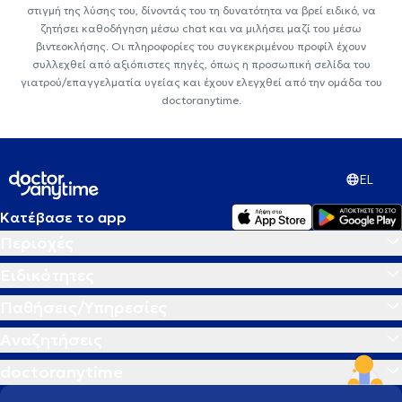
στιγμή της λύσης του, δίνοντάς του τη δυνατότητα να βρεί ειδικό, να
ζητήσει καθοδήγηση μέσω chat και να μιλήσει μαζί του μέσω
βιντεοκλήσης. Οι πληροφορίες του συγκεκριμένου προφίλ έχουν
συλλεχθεί από αξιόπιστες πηγές, όπως η προσωπική σελίδα του
γιατρού/επαγγελματία υγείας και έχουν ελεγχθεί από την ομάδα του
doctoranytime.
EL
Κατέβασε το app
Περιοχές
Ειδικότητες
Παθήσεις/Υπηρεσίες
Αναζητήσεις
doctoranytime