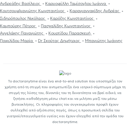
Ανδρεάδης Βασίλειος
Καρυοφύλλη Ταμίσογλου Ιωάννα
Κουτσουφλιανιώτης Κωνσταντίνος
Καραγιαννακίδης Ανδρέας
Σιδηρόπουλος Νικόλαος
Καρόζης Κωνσταντίνος
Καμπούρης Πέτρος
Πασχαλίδης Κωνσταντίνος
Αγγελάκης Παναγιώτης
Κουρτίδου Παρασκευή
Ποικιλίδου Μαρία
Dr Σκούτας Δημήτριος
Μπανιώτης Ιωάννης
Το doctoranytime είναι ένα end-to-end solution που υποστηρίζει τον
χρήστη από τη στιγμή που αντιμετωπίζει ένα ιατρικό σύμπτωμα μέχρι τη
στιγμή της λύσης του, δίνοντάς του τη δυνατότητα να βρεί ειδικό, να
ζητήσει καθοδήγηση μέσω chat και να μιλήσει μαζί του μέσω
βιντεοκλήσης. Οι πληροφορίες του συγκεκριμένου προφίλ έχουν
συλλεχθεί από αξιόπιστες πηγές, όπως η προσωπική σελίδα του
γιατρού/επαγγελματία υγείας και έχουν ελεγχθεί από την ομάδα του
doctoranytime.