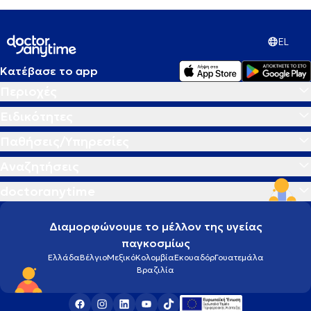
EL
Κατέβασε το app
Περιοχές
Ειδικότητες
Παθήσεις/Υπηρεσίες
Αναζητήσεις
doctoranytime
Διαμορφώνουμε το μέλλον της υγείας
παγκοσμίως
Ελλάδα
Βέλγιο
Μεξικό
Κολομβία
Εκουαδόρ
Γουατεμάλα
Βραζιλία