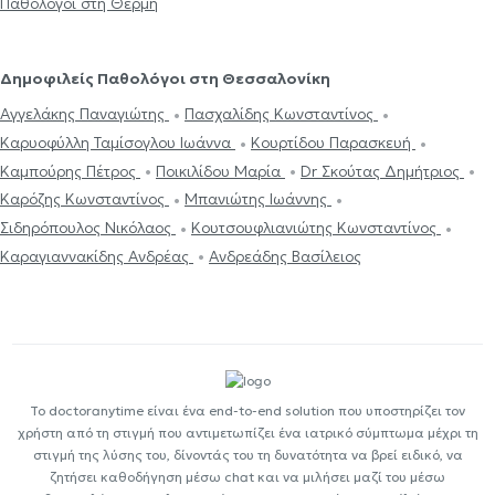
Παθολόγοι στη Θέρμη
Δημοφιλείς Παθολόγοι στη Θεσσαλονίκη
Αγγελάκης Παναγιώτης
Πασχαλίδης Κωνσταντίνος
Καρυοφύλλη Ταμίσογλου Ιωάννα
Κουρτίδου Παρασκευή
Καμπούρης Πέτρος
Ποικιλίδου Μαρία
Dr Σκούτας Δημήτριος
Καρόζης Κωνσταντίνος
Μπανιώτης Ιωάννης
Σιδηρόπουλος Νικόλαος
Κουτσουφλιανιώτης Κωνσταντίνος
Καραγιαννακίδης Ανδρέας
Ανδρεάδης Βασίλειος
Το doctoranytime είναι ένα end-to-end solution που υποστηρίζει τον
χρήστη από τη στιγμή που αντιμετωπίζει ένα ιατρικό σύμπτωμα μέχρι τη
στιγμή της λύσης του, δίνοντάς του τη δυνατότητα να βρεί ειδικό, να
ζητήσει καθοδήγηση μέσω chat και να μιλήσει μαζί του μέσω