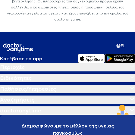
βιντεοκλήσης. Οι πληροφορίες του συγκεκριμένου προφίλ έχουν
συλλεχθεί από αξιόπιστες πηγές, όπως η προσωπική σελίδα του
γιατρού/επαγγελματία υγείας και έχουν ελεγχθεί από την ομάδα του
doctoranytime.
EL
Κατέβασε το app
Περιοχές
Ειδικότητες
Παθήσεις/Υπηρεσίες
Αναζητήσεις
doctoranytime
Διαμορφώνουμε το μέλλον της υγείας
παγκοσμίως