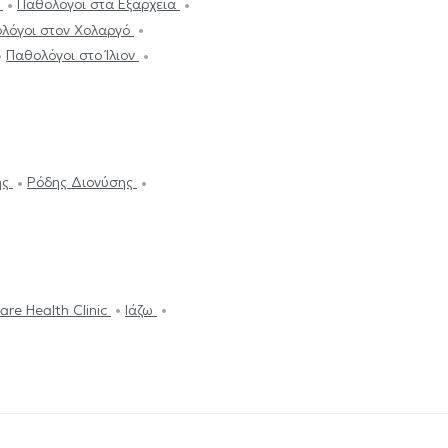
ς
Παθολόγοι στα Εξάρχεια
λόγοι στον Χολαργό
Παθολόγοι στο Ίλιον
ης
Ρόδης Διονύσης
are Health Clinic
Ιάζω