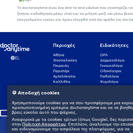
Το doctoranytime είναι ένα end-to-end solution που υποστηρίζει το
ζητήσει καθοδήγηση μέσω chat και να μιλήσει μαζί του μέσω βιντ
επαγγελματία υγείας και έχουν ελεγχθεί από την ομάδα του docto
Περιοχές
Ειδικότητες
Αθήνα
ΩΡΛ
EL
Θεσσαλονίκη
Δερματολόγοι
Πειραιάς
Γυναικολόγοι
Περιστέρι
Οδοντίατροι
Αμπελόκηποι
Παθολόγοι
Καλλιθέα
Ψυχολόγοι
Πάτρα
Οφθαλμίατροι
🍪 Αποδοχή cookies
Γλυφάδα
Ενδοκρινολόγοι
Νίκαια
Ουρολόγοι
Χρησιμοποιούμε cookies για να σου προσφέρουμε μια κορυ
Νέα Σμύρνη
Καρδιολόγοι
προσωποποιημένη εμπειρία doctoranytime και να σε βοηθή
βρεις εύκολα αυτό που ψάχνεις.
Αναφορικά με τα cookies τρίτων (όπως Google), δες περισ
στην
Πολιτική Απορρήτου
. Επιπλέον, αναλύουμε την επισκ
Διαμορφώνουμε το μέλλον τη
και ενδυναμώνουμε την ασφάλεια της πλατφόρμας, για να