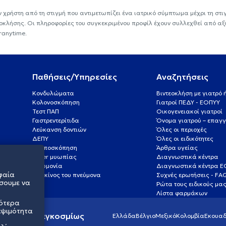
ν χρήστη από τη στιγμή που αντιμετωπίζει ένα ιατρικό σύμπτωμα μέχρι τη στιγμ
εοκλήσης. Οι πληροφορίες του συγκεκριμένου προφίλ έχουν συλλεχθεί από αξ
ranytime.
Παθήσεις/Υπηρεσίες
Αναζητήσεις
Κονδυλώματα
Βιντεοκλήση με γιατρό
Κολονοσκόπηση
Γιατροί ΠΕΔΥ - ΕΟΠΥΥ
Τεστ ΠΑΠ
Οικογενειακοί γιατροί
Γαστρεντερίτιδα
Όνομα γιατρού – επαγγ
Λεύκανση δοντιών
Όλες οι περιοχές
ΔΕΠΥ
Όλες οι ειδικότητες
Κολποσκόπηση
Άρθρα υγείας
Laser μυωπίας
Διαγνωστικά κέντρα
Πνευμονία
Διαγνωστικά κέντρα 
φαία
Καρκίνος του πνεύμονα
Συχνές ερωτήσεις - FA
σουμε να
Ρώτα τους ειδικούς μα
Λίστα φαρμάκων
σότερα
εψιμότητα
ς υγείας παγκοσμίως
Ελλάδα
Βέλγιο
Μεξικό
Κολομβία
Εκουαδ