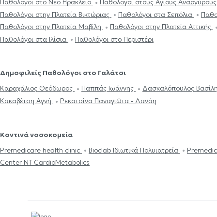
Παθολόγοι στο Νέο Ηράκλειο
Παθολόγοι στους Αγίους Αναργύρου
Παθολόγοι στην Πλατεία Βικτώριας
Παθολόγοι στα Σεπόλια
Παθο
Παθολόγοι στην Πλατεία Μαβίλη
Παθολόγοι στην Πλατεία Αττικής
Παθολόγοι στα Ιλίσια
Παθολόγοι στο Περιστέρι
Δημοφιλείς Παθολόγοι στο Γαλάτσι
Καραχάλιος Θεόδωρος
Παππάς Ιωάννης
Δασκαλόπουλος Βασίλ
Κακαβέτση Αγνή
Ρεκατσίνα Παναγιώτα - Δανάη
Κοντινά νοσοκομεία
Premedicare health clinic
Bioclab Ιδιωτικά Πολυιατρεία
Premedic
Center NT-CardioMetabolics