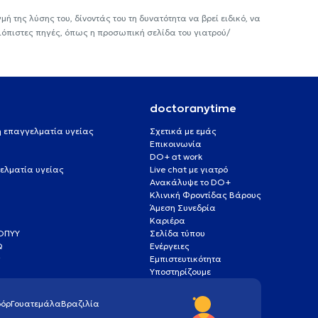
ή της λύσης του, δίνοντάς του τη δυνατότητα να βρεί ειδικό, να
ιόπιστες πηγές, όπως η προσωπική σελίδα του γιατρού/
doctoranytime
 ή επαγγελματία υγείας
Σχετικά με εμάς
Επικοινωνία
DO+ at work
ελματία υγείας
Live chat με γιατρό
Ανακάλυψε το DO+
Κλινική Φροντίδας Βάρους
Άμεση Συνεδρία
Καριέρα
ΕΟΠΥΥ
Σελίδα τύπου
Q
Ενέργειες
ς
Εμπιστευτικότητα
Υποστηρίζουμε
όρ
Γουατεμάλα
Βραζιλία