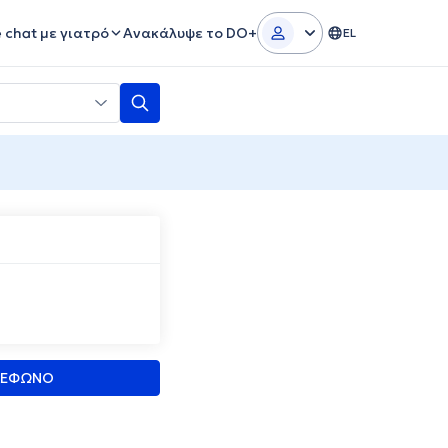
e chat με γιατρό
Ανακάλυψε το DO+
EL
ΛΕΦΩΝΟ