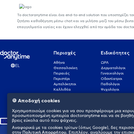
Το doctoranytime είναι ένα end-to-end solution που υποστηρίζει το
ζητήσει καθοδήγηση μέσω chat και να μιλήσει μαζί του μέσω βιντ
επαγγελματία υγείας και έχουν ελεγχθεί από την ομάδα του docto
Περιοχές
Ειδικότητες
Αθήνα
ΩΡΛ
EL
Θεσσαλονίκη
Δερματολόγοι
Πειραιάς
Γυναικολόγοι
Περιστέρι
Οδοντίατροι
Αμπελόκηποι
Παθολόγοι
Καλλιθέα
Ψυχολόγοι
Πάτρα
Οφθαλμίατροι
🍪 Αποδοχή cookies
Γλυφάδα
Ενδοκρινολόγοι
Νίκαια
Ουρολόγοι
Χρησιμοποιούμε cookies για να σου προσφέρουμε μια κορυ
Νέα Σμύρνη
Καρδιολόγοι
προσωποποιημένη εμπειρία doctoranytime και να σε βοηθή
βρεις εύκολα αυτό που ψάχνεις.
Αναφορικά με τα cookies τρίτων (όπως Google), δες περισ
στην
Πολιτική Απορρήτου
. Επιπλέον, αναλύουμε την επισκ