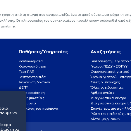
ν χρήστη από τη στιγμή που αντιμετωπίζει ένα ιατρικό σύμπτωμα μέχρι τη στιγμ
εοκλήσης. Οι πληροφορίες του συγκεκριμένου προφίλ έχουν συλλεχθεί από αξ
ranytime.
Παθήσεις/Υπηρεσίες
Αναζητήσεις
Κονδυλώματα
Βιντεοκλήση με γιατρό
Κολονοσκόπηση
Γιατροί ΠΕΔΥ - ΕΟΠΥΥ
Τεστ ΠΑΠ
Οικογενειακοί γιατροί
Γαστρεντερίτιδα
Όνομα γιατρού – επαγγ
Λεύκανση δοντιών
Όλες οι περιοχές
ΔΕΠΥ
Όλες οι ειδικότητες
Κολποσκόπηση
Άρθρα υγείας
Laser μυωπίας
Διαγνωστικά κέντρα
Πνευμονία
Διαγνωστικά κέντρα 
φαία
Καρκίνος του πνεύμονα
Συχνές ερωτήσεις - FA
σουμε να
Ρώτα τους ειδικούς μα
Λίστα φαρμάκων
σότερα
εψιμότητα