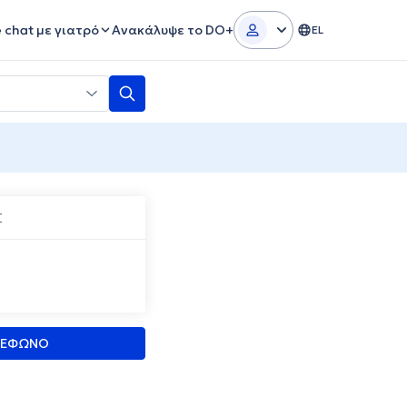
e chat με γιατρό
Ανακάλυψε το DO+
EL
Σ
ΛΕΦΩΝΟ