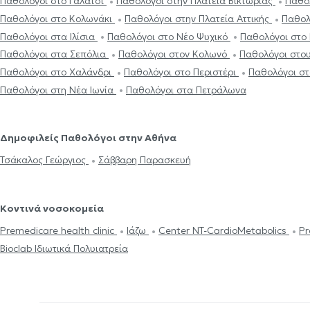
Παθολόγοι στο Γαλάτσι
Παθολόγοι στην Πλατεία Βικτώριας
Παθο
Παθολόγοι στο Κολωνάκι
Παθολόγοι στην Πλατεία Αττικής
Παθολ
Παθολόγοι στα Ιλίσια
Παθολόγοι στο Νέο Ψυχικό
Παθολόγοι στο
Παθολόγοι στα Σεπόλια
Παθολόγοι στον Κολωνό
Παθολόγοι στο
Παθολόγοι στο Χαλάνδρι
Παθολόγοι στο Περιστέρι
Παθολόγοι σ
Παθολόγοι στη Νέα Ιωνία
Παθολόγοι στα Πετράλωνα
Δημοφιλείς Παθολόγοι στην Αθήνα
Τσάκαλος Γεώργιος
Σάββαρη Παρασκευή
Κοντινά νοσοκομεία
Premedicare health clinic
Ιάζω
Center NT-CardioMetabolics
Pr
Bioclab Ιδιωτικά Πολυιατρεία