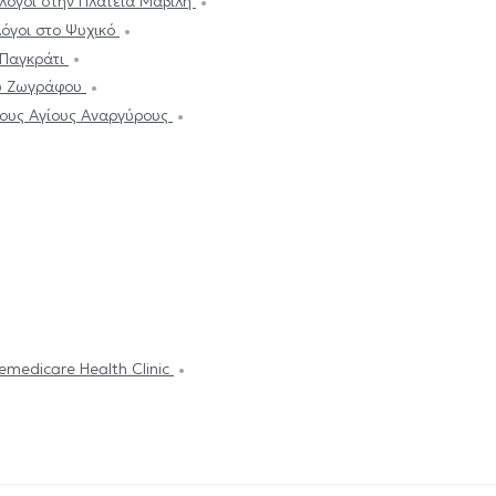
λόγοι στην Πλατεία Μαβίλη
όγοι στο Ψυχικό
 Παγκράτι
υ Ζωγράφου
τους Αγίους Αναργύρους
emedicare Health Clinic