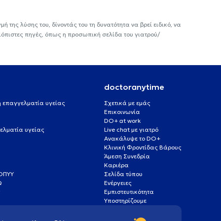
ή της λύσης του, δίνοντάς του τη δυνατότητα να βρεί ειδικό, να
ιόπιστες πηγές, όπως η προσωπική σελίδα του γιατρού/
doctoranytime
 ή επαγγελματία υγείας
Σχετικά με εμάς
Επικοινωνία
DO+ at work
ελματία υγείας
Live chat με γιατρό
Ανακάλυψε το DO+
Κλινική Φροντίδας Βάρους
Άμεση Συνεδρία
Καριέρα
ΕΟΠΥΥ
Σελίδα τύπου
Q
Ενέργειες
ς
Εμπιστευτικότητα
Υποστηρίζουμε