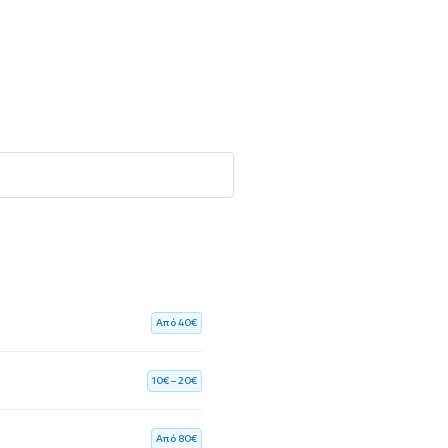
Aπό 40€
10€ – 20€
Aπό 80€