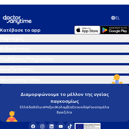
EL
Κατέβασε το app
Περιοχές
Ειδικότητες
Παθήσεις/Υπηρεσίες
Αναζητήσεις
doctoranytime
Διαμορφώνουμε το μέλλον της υγείας
παγκοσμίως
Ελλάδα
Βέλγιο
Μεξικό
Κολομβία
Εκουαδόρ
Γουατεμάλα
Βραζιλία