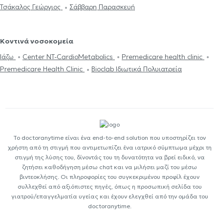
Τσάκαλος Γεώργιος
Σάββαρη Παρασκευή
Κοντινά νοσοκομεία
Ιάζω
Center NT-CardioMetabolics
Premedicare health clinic
Premedicare Health Clinic
Bioclab Ιδιωτικά Πολυιατρεία
Το doctoranytime είναι ένα end-to-end solution που υποστηρίζει τον
χρήστη από τη στιγμή που αντιμετωπίζει ένα ιατρικό σύμπτωμα μέχρι τη
στιγμή της λύσης του, δίνοντάς του τη δυνατότητα να βρεί ειδικό, να
ζητήσει καθοδήγηση μέσω chat και να μιλήσει μαζί του μέσω
βιντεοκλήσης. Οι πληροφορίες του συγκεκριμένου προφίλ έχουν
συλλεχθεί από αξιόπιστες πηγές, όπως η προσωπική σελίδα του
γιατρού/επαγγελματία υγείας και έχουν ελεγχθεί από την ομάδα του
doctoranytime.