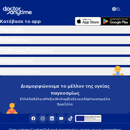
EL
Κατέβασε το app
Περιοχές
Ειδικότητες
Παθήσεις/Υπηρεσίες
Αναζητήσεις
doctoranytime
Διαμορφώνουμε το μέλλον της υγείας
παγκοσμίως
Ελλάδα
Βέλγιο
Μεξικό
Κολομβία
Εκουαδόρ
Γουατεμάλα
Βραζιλία
Οροι χρήσης
Cookies
Πολιτική προστασίας προσωπικού απορρήτου