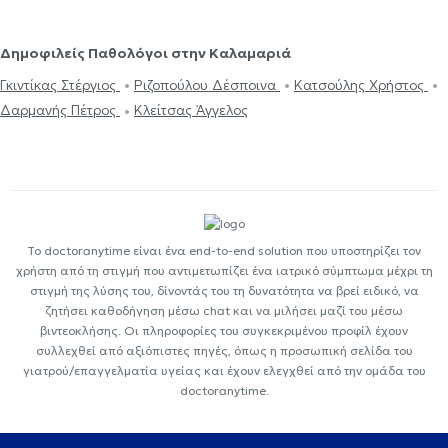
Δημοφιλείς Παθολόγοι στην Καλαμαριά
Γκιντίκας Στέργιος
Ριζοπούλου Δέσποινα
Κατσούλης Χρήστος
Δαρμανής Πέτρος
Κλείτσας Άγγελος
Το doctoranytime είναι ένα end-to-end solution που υποστηρίζει τον
χρήστη από τη στιγμή που αντιμετωπίζει ένα ιατρικό σύμπτωμα μέχρι τη
στιγμή της λύσης του, δίνοντάς του τη δυνατότητα να βρεί ειδικό, να
ζητήσει καθοδήγηση μέσω chat και να μιλήσει μαζί του μέσω
βιντεοκλήσης. Οι πληροφορίες του συγκεκριμένου προφίλ έχουν
συλλεχθεί από αξιόπιστες πηγές, όπως η προσωπική σελίδα του
γιατρού/επαγγελματία υγείας και έχουν ελεγχθεί από την ομάδα του
doctoranytime.