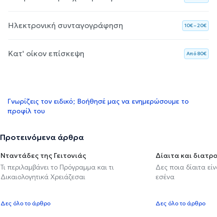
Ηλεκτρονική συνταγογράφηση
10€ – 20€
Κατ' οίκον επίσκεψη
Aπό 80€
Γνωρίζεις τον ειδικό; Βοήθησέ μας να ενημερώσουμε το
προφίλ του
Προτεινόμενα άρθρα
Νταντάδες της Γειτονιάς
Δίαιτα και διατρ
Τι περιλαμβάνει το Πρόγραμμα και τι
Δες ποια δίαιτα εί
Δικαιολογητικά Χρειάζεσαι
εσένα
Δες όλο το άρθρο
Δες όλο το άρθρο