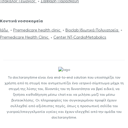
Τσάκαλος Γεώργιος
Σάββαρη Παρασκευή
Κοντινά νοσοκομεία
Ιάζω
Premedicare health clinic
Bioclab Ιδιωτικά Πολυιατρεία
Premedicare Health Clinic
Center NT-CardioMetabolics
Το doctoranytime είναι ένα end-to-end solution που υποστηρίζει τον
χρήστη από τη στιγμή που αντιμετωπίζει ένα ιατρικό σύμπτωμα μέχρι τη
στιγμή της λύσης του, δίνοντάς του τη δυνατότητα να βρεί ειδικό, να
ζητήσει καθοδήγηση μέσω chat και να μιλήσει μαζί του μέσω
βιντεοκλήσης. Οι πληροφορίες του συγκεκριμένου προφίλ έχουν
συλλεχθεί από αξιόπιστες πηγές, όπως η προσωπική σελίδα του
γιατρού/επαγγελματία υγείας και έχουν ελεγχθεί από την ομάδα του
doctoranytime.