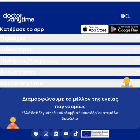
EL
Κατέβασε το app
Περιοχές
Ειδικότητες
Παθήσεις/Υπηρεσίες
Αναζητήσεις
doctoranytime
Διαμορφώνουμε το μέλλον της υγείας
παγκοσμίως
Ελλάδα
Βέλγιο
Μεξικό
Κολομβία
Εκουαδόρ
Γουατεμάλα
Βραζιλία