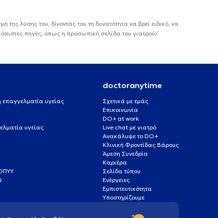
ή της λύσης του, δίνοντάς του τη δυνατότητα να βρεί ειδικό, να
ιόπιστες πηγές, όπως η προσωπική σελίδα του γιατρού/
doctoranytime
 ή επαγγελματία υγείας
Σχετικά με εμάς
Επικοινωνία
DO+ at work
ελματία υγείας
Live chat με γιατρό
Ανακάλυψε το DO+
Κλινική Φροντίδας Βάρους
Άμεση Συνεδρία
Καριέρα
ΕΟΠΥΥ
Σελίδα τύπου
Q
Ενέργειες
ς
Εμπιστευτικότητα
Υποστηρίζουμε