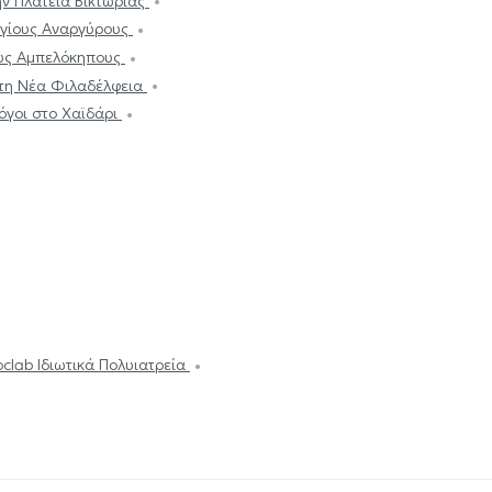
ν Πλατεία Βικτώριας
Αγίους Αναργύρους
υς Αμπελόκηπους
τη Νέα Φιλαδέλφεια
όγοι στο Χαϊδάρι
oclab Ιδιωτικά Πολυιατρεία