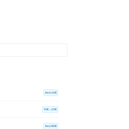
Aπό 40€
10€ – 20€
Aπό 80€