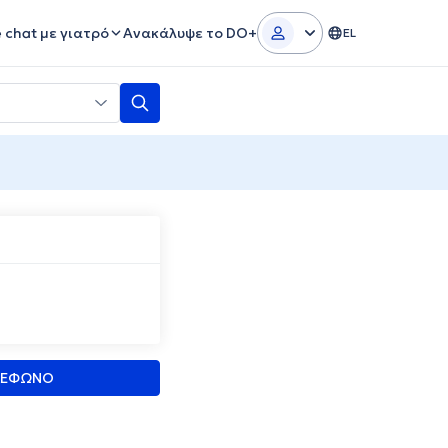
e chat με γιατρό
Ανακάλυψε το DO+
EL
ΛΕΦΩΝΟ