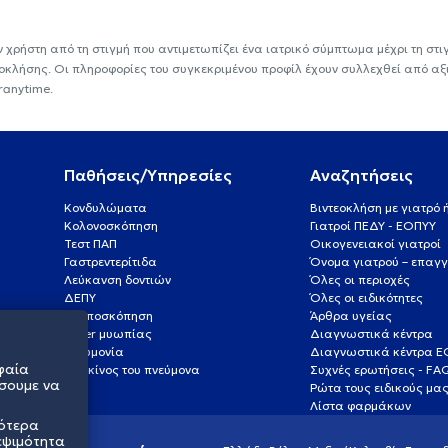
ν χρήστη από τη στιγμή που αντιμετωπίζει ένα ιατρικό σύμπτωμα μέχρι τη στιγμ
εοκλήσης. Οι πληροφορίες του συγκεκριμένου προφίλ έχουν συλλεχθεί από αξ
ranytime.
Παθήσεις/Υπηρεσίες
Αναζητήσεις
Κονδυλώματα
Βιντεοκλήση με γιατρό
Κολονοσκόπηση
Γιατροί ΠΕΔΥ - ΕΟΠΥΥ
Τεστ ΠΑΠ
Οικογενειακοί γιατροί
Γαστρεντερίτιδα
Όνομα γιατρού – επαγγ
Λεύκανση δοντιών
Όλες οι περιοχές
ΔΕΠΥ
Όλες οι ειδικότητες
Κολποσκόπηση
Άρθρα υγείας
Laser μυωπίας
Διαγνωστικά κέντρα
Πνευμονία
Διαγνωστικά κέντρα 
φαία
Καρκίνος του πνεύμονα
Συχνές ερωτήσεις - FA
σουμε να
Ρώτα τους ειδικούς μα
Λίστα φαρμάκων
σότερα
εψιμότητα