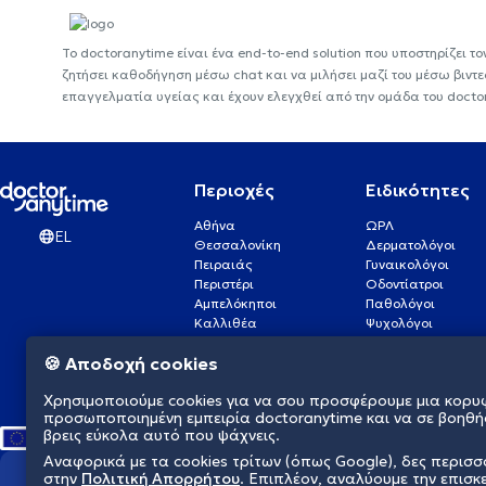
Το doctoranytime είναι ένα end-to-end solution που υποστηρίζει το
ζητήσει καθοδήγηση μέσω chat και να μιλήσει μαζί του μέσω βιντ
επαγγελματία υγείας και έχουν ελεγχθεί από την ομάδα του docto
Περιοχές
Ειδικότητες
Αθήνα
ΩΡΛ
EL
Θεσσαλονίκη
Δερματολόγοι
Πειραιάς
Γυναικολόγοι
Περιστέρι
Οδοντίατροι
Αμπελόκηποι
Παθολόγοι
Καλλιθέα
Ψυχολόγοι
Πάτρα
Οφθαλμίατροι
🍪 Αποδοχή cookies
Γλυφάδα
Ενδοκρινολόγοι
Νίκαια
Ουρολόγοι
Χρησιμοποιούμε cookies για να σου προσφέρουμε μια κορυ
Νέα Σμύρνη
Καρδιολόγοι
προσωποποιημένη εμπειρία doctoranytime και να σε βοηθή
βρεις εύκολα αυτό που ψάχνεις.
Αναφορικά με τα cookies τρίτων (όπως Google), δες περισ
στην
Πολιτική Απορρήτου
. Επιπλέον, αναλύουμε την επισκ