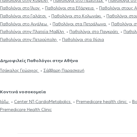
Παθολόγοι στην Κυψέλη
Παθολόγοι στο Περιστέρι
Παθολόγοι στη
Παθολόγοι στο Ίλιον
Παθολόγοι στα Εξάρχεια
Παθολόγοι στους 
Παθολόγοι στο Γαλάτσι
Παθολόγοι στο Κολωνάκι
Παθολόγοι στο
Παθολόγοι στο Αιγάλεω
Παθολόγοι στα Πετράλωνα
Παθολόγοι σ
Παθολόγοι στην Πλατεία Μαβίλη
Παθολόγοι στο Παγκράτι
Παθολ
Παθολόγοι στην Πετρούπολη
Παθολόγοι στα Ιλίσια
Δημοφιλείς Παθολόγοι στην Αθήνα
Τσάκαλος Γεώργιος
Σάββαρη Παρασκευή
Κοντινά νοσοκομεία
Ιάζω
Center NT-CardioMetabolics
Premedicare health clinic
Bi
Premedicare Health Clinic