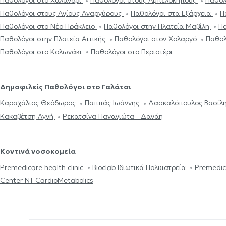
Παθολόγοι στο Χαλάνδρι
Παθολόγοι στους Αμπελόκηπους
Παθολ
Παθολόγοι στους Αγίους Αναργύρους
Παθολόγοι στα Εξάρχεια
Π
Παθολόγοι στο Νέο Ηράκλειο
Παθολόγοι στην Πλατεία Μαβίλη
Πα
Παθολόγοι στην Πλατεία Αττικής
Παθολόγοι στον Χολαργό
Παθολ
Παθολόγοι στο Κολωνάκι
Παθολόγοι στο Περιστέρι
Δημοφιλείς Παθολόγοι στο Γαλάτσι
Καραχάλιος Θεόδωρος
Παππάς Ιωάννης
Δασκαλόπουλος Βασίλ
Κακαβέτση Αγνή
Ρεκατσίνα Παναγιώτα - Δανάη
Κοντινά νοσοκομεία
Premedicare health clinic
Bioclab Ιδιωτικά Πολυιατρεία
Premedic
Center NT-CardioMetabolics