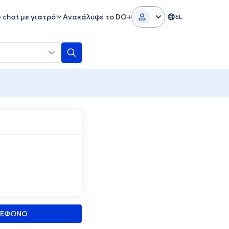
e chat με γιατρό
Ανακάλυψε το DO+
EL
ΛΕΦΩΝΟ