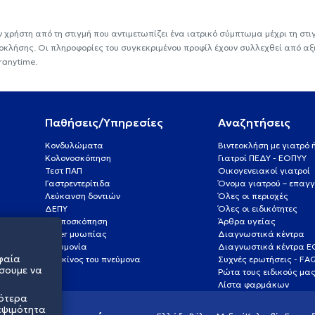
ν χρήστη από τη στιγμή που αντιμετωπίζει ένα ιατρικό σύμπτωμα μέχρι τη στιγμ
εοκλήσης. Οι πληροφορίες του συγκεκριμένου προφίλ έχουν συλλεχθεί από αξ
ranytime.
Παθήσεις/Υπηρεσίες
Αναζητήσεις
Κονδυλώματα
Βιντεοκλήση με γιατρό
Κολονοσκόπηση
Γιατροί ΠΕΔΥ - ΕΟΠΥΥ
Τεστ ΠΑΠ
Οικογενειακοί γιατροί
Γαστρεντερίτιδα
Όνομα γιατρού – επαγγ
Λεύκανση δοντιών
Όλες οι περιοχές
ΔΕΠΥ
Όλες οι ειδικότητες
Κολποσκόπηση
Άρθρα υγείας
Laser μυωπίας
Διαγνωστικά κέντρα
Πνευμονία
Διαγνωστικά κέντρα 
φαία
Καρκίνος του πνεύμονα
Συχνές ερωτήσεις - FA
σουμε να
Ρώτα τους ειδικούς μα
Λίστα φαρμάκων
σότερα
εψιμότητα