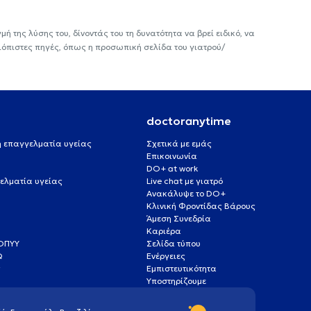
ή της λύσης του, δίνοντάς του τη δυνατότητα να βρεί ειδικό, να
ιόπιστες πηγές, όπως η προσωπική σελίδα του γιατρού/
doctoranytime
 ή επαγγελματία υγείας
Σχετικά με εμάς
Επικοινωνία
DO+ at work
ελματία υγείας
Live chat με γιατρό
Ανακάλυψε το DO+
Κλινική Φροντίδας Βάρους
Άμεση Συνεδρία
Καριέρα
ΕΟΠΥΥ
Σελίδα τύπου
Q
Ενέργειες
ς
Εμπιστευτικότητα
Υποστηρίζουμε