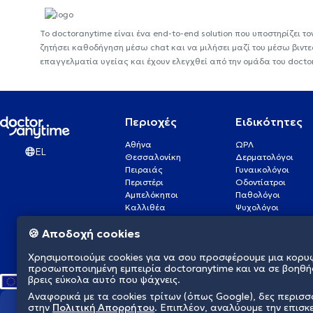
Το doctoranytime είναι ένα end-to-end solution που υποστηρίζει το
ζητήσει καθοδήγηση μέσω chat και να μιλήσει μαζί του μέσω βιντ
επαγγελματία υγείας και έχουν ελεγχθεί από την ομάδα του docto
Περιοχές
Ειδικότητες
Αθήνα
ΩΡΛ
EL
Θεσσαλονίκη
Δερματολόγοι
Πειραιάς
Γυναικολόγοι
Περιστέρι
Οδοντίατροι
Αμπελόκηποι
Παθολόγοι
Καλλιθέα
Ψυχολόγοι
Πάτρα
Οφθαλμίατροι
🍪 Αποδοχή cookies
Γλυφάδα
Ενδοκρινολόγοι
Νίκαια
Ουρολόγοι
Χρησιμοποιούμε cookies για να σου προσφέρουμε μια κορυ
Νέα Σμύρνη
Καρδιολόγοι
προσωποποιημένη εμπειρία doctoranytime και να σε βοηθή
βρεις εύκολα αυτό που ψάχνεις.
Αναφορικά με τα cookies τρίτων (όπως Google), δες περισ
στην
Πολιτική Απορρήτου
. Επιπλέον, αναλύουμε την επισκ