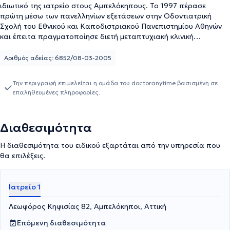
ιδιωτικό της ιατρείο στους Αμπελόκηπους. Το 1997 πέρασε
πρώτη μέσω των πανελληνίων εξετάσεων στην Οδοντιατρική
Σχολή του Εθνικού και Καποδιστριακού Πανεπιστημίου Αθηνών
και έπειτα πραγματοποίησε διετή μεταπτυχιακή κλινική
εκπαίδευση στην Αγγλία, στο Royal London Hospital. Επιπλέον,
είναι βραβευμένη με έπαινο από το μεταπτυχιακό πρόγραμμα
Αριθμός αδείας: 6852/08-03-2005
του ΜClinDent in Paediatric Dentistry του Πανεπιστημίου του
Λονδίνου (Queen Mary and Westfield College, The University of
Την περιγραφή επιμελείται η ομάδα του doctoranytime βασισμένη σε
London). Τέλος, την επιτυχία της συμπληρώνει η βραβευμένη με
επαληθευμένες πληροφορίες.
άριστα διπλωματική της εργασία με θέμα την μεταμόσχευση
πρώτων προγομφίων της κάτω γνάθου προς αντικατάσταση
συγγενώς ελλειπόντων προσθίων δοντιών της άνω γνάθου σε
Διαθεσιμότητα
νεαρούς ασθενείς. Το ιδιαίτερα προσεγμένο ιατρείο της
δημιουργεί ένα ευχάριστο περιβάλλον για τον ασθενή.
Η διαθεσιμότητα του ειδικού εξαρτάται από την υπηρεσία που
θα επιλέξεις.
Ιατρείο 1
Λεωφόρος Κηφισίας 82, Αμπελόκηποι, Αττική
Επόμενη διαθεσιμότητα