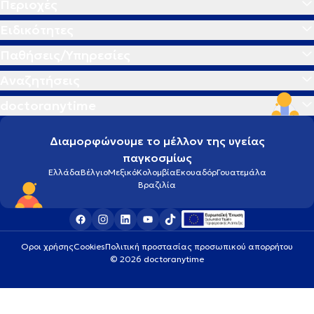
Περιοχές
Ειδικότητες
Παθήσεις/Υπηρεσίες
Αναζητήσεις
doctoranytime
Διαμορφώνουμε το μέλλον της υγείας
παγκοσμίως
Ελλάδα
Βέλγιο
Μεξικό
Κολομβία
Εκουαδόρ
Γουατεμάλα
Βραζιλία
Οροι χρήσης
Cookies
Πολιτική προστασίας προσωπικού απορρήτου
© 2026 doctoranytime