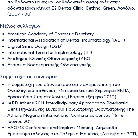
παιδοδοντιατρικές και ορθοδοντικές εφαρμογές στην
οδοντιατρική κλινική Ε2 Dental Clinic, Bethnal Green, Λονδίνο,
(2007 - 08)
Μέλος συλλόγων
American Academy of Cosmetic Dentistry
International Association of Dental Traumatology (IADT)
Digital Smile Design (DSD)
International Team for Implantology (ITI)
Ακαδημία Κλινικής Οδοντιατρικής (ΑΚΟ)
Εταιρεία Νοσοκομειακής Οδοντιατρικής
Συμμετοχή σε συνέδρια
Η συμμετοχή του οδοντιάτρου στην αντιμετώπιση του
Ογκολογικού ασθενούς, Μετεκπαιδευτικό Σεμινάριο ΕΚΠΑ,
Εργαστήριο Στοματολογίας, (Εαρινό εξάμηνο 2010)
IAPD Athens 2011 Interdisciplinary Approach to Paediatric
Dentistry-Διεθνές Συνέδριο Παιδιατρικής Οδοντιατρικής The
Athens Megaron International Conference Center, (15-18
Ιουνίου 2011)
HAOMS Conference and Implant Μeeting, Διημερίδα
Εμφυτευματολογίας στο Πολεμικό Μουσείο, (Δεκεμβριος 2011)