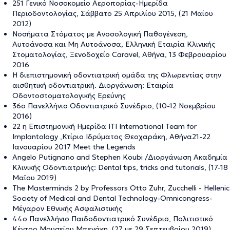
251 Γενικό Νοσοκομείο Αεροπορίας-Ημερίδα
Περιοδοντολογίας, Σάββατο 25 Απριλίου 2015, (21 Μαΐου
2012)
Νοσήματα Στόματος με Ανοσολογική Παθογένεση,
Αυτοάνοσα και Μη Αυτοάνοσα, Ελληνική Εταιρία Κλινικής
Στοματολογίας, Ξενοδοχείο Caravel, Αθήνα, 13 Φεβρουαρίου
2016
Η διεπιστημονική οδοντιατρική ομάδα της Φλωρεντίας στην
αισθητική οδοντιατρική. Διοργάνωση: Εταιρία
Οδοντοστοματολογικής Ερεύνης
36ο Πανελλήνιο Οδοντιατρικό Συνέδριο, (10-12 Νοεμβρίου
2016)
22 η Επιστημονική Ημερίδα ITI International Team for
Implantology ,Κτίριο Ιδρύματος Θεοχαράκη, Αθήνα21-22
Ιανουαρίου 2017 Meet the Legends
Angelo Putignano and Stephen Koubi /Διοργάνωση Ακαδημία
Κλινικής Οδοντιατρικής: Dental tips, tricks and tutorials, (17-18
Μαϊου 2019)
Τhe Masterminds 2 by Professors Otto Zuhr, Zucchelli - Hellenic
Society of Medical and Dental Technology-Omnicongress-
Μέγαρον Εθνικής Ασφαλιστικής
44ο Πανελλήνιο Παιδοδοντιατρικό Συνέδριο, Πολιτιστικό
Κέντρο Μουσείου Μπενάκη, (27 με 29 Σεπτεμβρίου 2019)