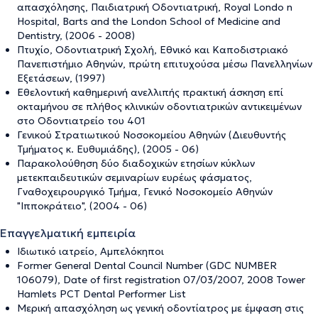
απασχόλησης, Παιδιατρική Οδοντιατρική, Royal Londo n
Hospital, Barts and the London School of Medicine and
Dentistry, (2006 - 2008)
Πτυχίο, Οδοντιατρική Σχολή, Εθνικό και Καποδιστριακό
Πανεπιστήμιο Αθηνών, πρώτη επιτυχούσα μέσω Πανελληνίων
Εξετάσεων, (1997)
Εθελοντική καθημερινή ανελλιπής πρακτική άσκηση επί
οκταμήνου σε πλήθος κλινικών οδοντιατρικών αντικειμένων
στο Οδοντιατρείο του 401
Γενικού Στρατιωτικού Νοσοκομείου Αθηνών (Διευθυντής
Τμήματος κ. Ευθυμιάδης), (2005 - 06)
Παρακολούθηση δύο διαδοχικών ετησίων κύκλων
μετεκπαιδευτικών σεμιναρίων ευρέως φάσματος,
Γναθοχειρουργικό Τμήμα, Γενικό Νοσοκομείο Αθηνών
"Ιπποκράτειο", (2004 - 06)
Επαγγελματική εμπειρία
Ιδιωτικό ιατρείο, Αμπελόκηποι
Former General Dental Council Number (GDC NUMBER
106079), Date of first registration 07/03/2007, 2008 Tower
Hamlets PCT Dental Performer List
Μερική απασχόληση ως γενική οδοντίατρος με έμφαση στις