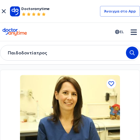
Doctoranytime
Άνοιγμα στο App
doctoranytime
EL
Παιδοδοντίατρος