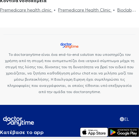
Κοντινά νοσοκομεία
Καμίνια
Premedicare health clinic
Premedicare Health Clinic
Bioclab
Ιδιωτικά Πολυιατρεία
Center NT-CardioMetabolics
Ιάζω
Το doctoranytime είναι ένα end-to-end solution που υποστηρίζει τον
χρήστη από τη στιγμή που αντιμετωπίζει ένα ιατρικό σύμπτωμα μέχρι τη
στιγμή της λύσης του, δίνοντας του τη δυνατότητα να βρεί τον ειδικό που
χρειάζεται, να ζητήσει καθοδήγηση μέσω chat και να μιλήσει μαζί του
μέσω βιντεοκλήσης. Η Βουλγαρη Ειρηνη έχει συμπληρώσει τις
πληροφορίες που αναγράφονται, οι οποίες τίθενται υπό επεξεργασία
από την ομάδα του doctoranytime.
EL
Κατέβασε το app