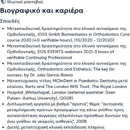
Ιδιωτικό ραντεβού
Βιογραφικό και καριέρα
Σπουδές
Μετεκπαιδευτική δραστηριότητα στο κλινικό αντικείμενο της
Ορθοδοντικής, IOSS Gmbh Biomechanics in Orthodontics Core
course 2020 (40 verifiable hours), (10/2020 - 12/2020)
Μετεκπαιδευτική δραστηριότητα στο κλινικό αντικείμενο της
Ορθοδοντικής, EOS EVENTS-webinars 2021-3 hours of
verifiable Continuing Professional
Μετεκπαιδευτική δραστηριότητα στο κλινικό αντικείμενο της
Ορθοδοντικής, Orthodontics and Esthetics: The key for
success, by Dr. Julia Garcia-Baeza
Μεταπτυχιακός τίτλος ΜClinDent in Paediatric Dentistry μετά
επαίνου, Barts and The London NHS Trust, The Royal London
Hospital ,Whitechapel, London (external examiner :Sven
Pulsen- Aarhus University), (2008)
Διπλωματική εργασία με βαθμό "άριστα", θέμα: "αυτογενής
μεταμόσχευση πρώτων προγομφίων της κάτω γνάθου προς
αντικατάσταση συγγενώς ελλειπόντων πρόσθιων δοντιών της
άνω γνάθου σε νεαρούς ασθενείς", 2008
Διετής μεταπτυχιακή κλινική εκπαίδευση πλήρους