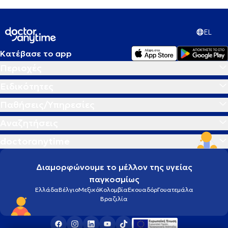
EL
Κατέβασε το app
Περιοχές
Ειδικότητες
Παθήσεις/Υπηρεσίες
Αναζητήσεις
doctoranytime
Διαμορφώνουμε το μέλλον της υγείας
παγκοσμίως
Ελλάδα
Βέλγιο
Μεξικό
Κολομβία
Εκουαδόρ
Γουατεμάλα
Βραζιλία