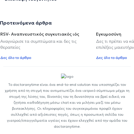
Προτεινόμενα άρθρα
RSV- Αναπνευστικός συγκυτιακός ιός
Εγκυμοσύνη
Αναγνώρισε τα συμπτώματα και δες τις
Δες τι πρέπει να κ
θεραπείες
επιλέξεις μαιευτήρι
Δες όλο το άρθρο
Δες όλο το άρθρο
Το doctoranytime είναι ένα end-to-end solution που υποστηρίζει τον
χρήστη από τη στιγμή που αντιμετωπίζει ένα ιατρικό σύμπτωμα μέχρι τη
στιγμή της λύσης του, δίνοντάς του τη δυνατότητα να βρεί ειδικό, να
ζητήσει καθοδήγηση μέσω chat και να μιλήσει μαζί του μέσω
βιντεοκλήσης. Οι πληροφορίες του συγκεκριμένου προφίλ έχουν
συλλεχθεί από αξιόπιστες πηγές, όπως η προσωπική σελίδα του
γιατρού/επαγγελματία υγείας και έχουν ελεγχθεί από την ομάδα του
doctoranytime.