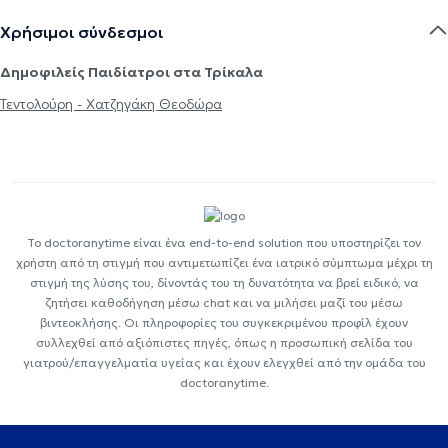
Χρήσιμοι σύνδεσμοι
Δημοφιλείς Παιδίατροι στα Τρίκαλα
Τεντολούρη - Χατζηγάκη Θεοδώρα
Το doctoranytime είναι ένα end-to-end solution που υποστηρίζει τον
χρήστη από τη στιγμή που αντιμετωπίζει ένα ιατρικό σύμπτωμα μέχρι τη
στιγμή της λύσης του, δίνοντάς του τη δυνατότητα να βρεί ειδικό, να
ζητήσει καθοδήγηση μέσω chat και να μιλήσει μαζί του μέσω
βιντεοκλήσης. Οι πληροφορίες του συγκεκριμένου προφίλ έχουν
συλλεχθεί από αξιόπιστες πηγές, όπως η προσωπική σελίδα του
γιατρού/επαγγελματία υγείας και έχουν ελεγχθεί από την ομάδα του
doctoranytime.