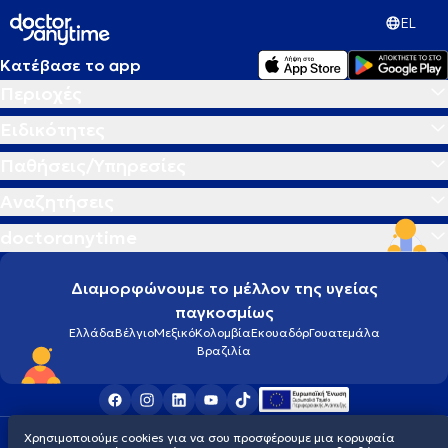
EL
Κατέβασε το app
Περιοχές
Ειδικότητες
Παθήσεις/Υπηρεσίες
Αναζητήσεις
doctoranytime
Διαμορφώνουμε το μέλλον της υγείας
παγκοσμίως
Ελλάδα
Βέλγιο
Μεξικό
Κολομβία
Εκουαδόρ
Γουατεμάλα
Βραζιλία
Χρησιμοποιούμε cookies για να σου προσφέρουμε μια κορυφαία
Οροι χρήσης
Cookies
Πολιτική προστασίας προσωπικού απορρήτου