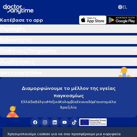
EL
Κατέβασε το app
Περιοχές
Ειδικότητες
Παθήσεις/Υπηρεσίες
Αναζητήσεις
doctoranytime
Διαμορφώνουμε το μέλλον της υγείας
παγκοσμίως
Ελλάδα
Βέλγιο
Μεξικό
Κολομβία
Εκουαδόρ
Γουατεμάλα
Βραζιλία
Χρησιμοποιούμε cookies για να σου προσφέρουμε μια κορυφαία
Οροι χρήσης
Cookies
Πολιτική προστασίας προσωπικού απορρήτου