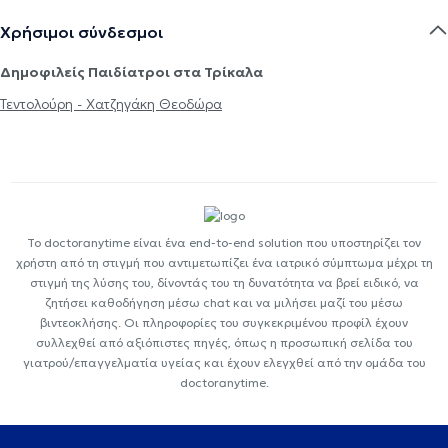
Χρήσιμοι σύνδεσμοι
Δημοφιλείς Παιδίατροι στα Τρίκαλα
Τεντολούρη - Χατζηγάκη Θεοδώρα
Το doctoranytime είναι ένα end-to-end solution που υποστηρίζει τον
χρήστη από τη στιγμή που αντιμετωπίζει ένα ιατρικό σύμπτωμα μέχρι τη
στιγμή της λύσης του, δίνοντάς του τη δυνατότητα να βρεί ειδικό, να
ζητήσει καθοδήγηση μέσω chat και να μιλήσει μαζί του μέσω
βιντεοκλήσης. Οι πληροφορίες του συγκεκριμένου προφίλ έχουν
συλλεχθεί από αξιόπιστες πηγές, όπως η προσωπική σελίδα του
γιατρού/επαγγελματία υγείας και έχουν ελεγχθεί από την ομάδα του
doctoranytime.