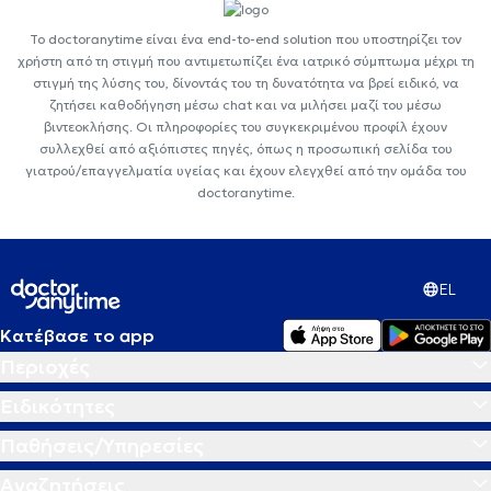
Το doctoranytime είναι ένα end-to-end solution που υποστηρίζει τον
χρήστη από τη στιγμή που αντιμετωπίζει ένα ιατρικό σύμπτωμα μέχρι τη
στιγμή της λύσης του, δίνοντάς του τη δυνατότητα να βρεί ειδικό, να
ζητήσει καθοδήγηση μέσω chat και να μιλήσει μαζί του μέσω
βιντεοκλήσης. Οι πληροφορίες του συγκεκριμένου προφίλ έχουν
συλλεχθεί από αξιόπιστες πηγές, όπως η προσωπική σελίδα του
γιατρού/επαγγελματία υγείας και έχουν ελεγχθεί από την ομάδα του
doctoranytime.
EL
Κατέβασε το app
Περιοχές
Ειδικότητες
Παθήσεις/Υπηρεσίες
Αναζητήσεις