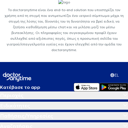
Το doctoranytime είναι ένα end-to-end solution που υποστηρίζει τον
χρήστη από τη στιγμή που αντιμετωπίζει ένα ιατρικό σύμπτωμα μέχρι τη
στιγμή της λύσης του, δίνοντάς του τη δυνατότητα να βρεί ειδικό, να
ζητήσει καθοδήγηση μέσω chat και να μιλήσει μαζί του μέσω
βιντεοκλήσης. Οι πληροφορίες του συγκεκριμένου προφίλ έχουν
συλλεχθεί από αξιόπιστες πηγές, όπως η προσωπική σελίδα του
γιατρού/επαγγελματία υγείας και έχουν ελεγχθεί από την ομάδα του
doctoranytime.
EL
Κατέβασε το app
Περιοχές
Ειδικότητες
Παθήσεις/Υπηρεσίες
Αναζητήσεις