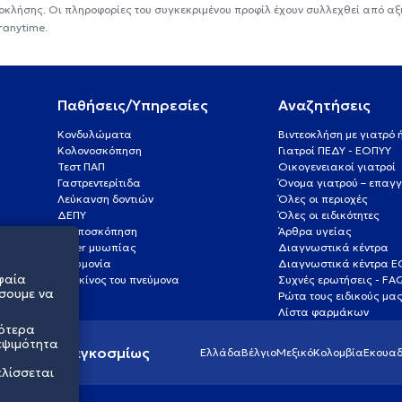
εοκλήσης. Οι πληροφορίες του συγκεκριμένου προφίλ έχουν συλλεχθεί από αξ
ranytime.
Παθήσεις/Υπηρεσίες
Αναζητήσεις
Κονδυλώματα
Βιντεοκλήση με γιατρό
Κολονοσκόπηση
Γιατροί ΠΕΔΥ - ΕΟΠΥΥ
Τεστ ΠΑΠ
Οικογενειακοί γιατροί
Γαστρεντερίτιδα
Όνομα γιατρού – επαγγ
Λεύκανση δοντιών
Όλες οι περιοχές
ΔΕΠΥ
Όλες οι ειδικότητες
Κολποσκόπηση
Άρθρα υγείας
Laser μυωπίας
Διαγνωστικά κέντρα
Πνευμονία
Διαγνωστικά κέντρα 
φαία
Καρκίνος του πνεύμονα
Συχνές ερωτήσεις - FA
σουμε να
Ρώτα τους ειδικούς μα
Λίστα φαρμάκων
σότερα
εψιμότητα
ς υγείας παγκοσμίως
Ελλάδα
Βέλγιο
Μεξικό
Κολομβία
Εκουαδ
ελίσσεται