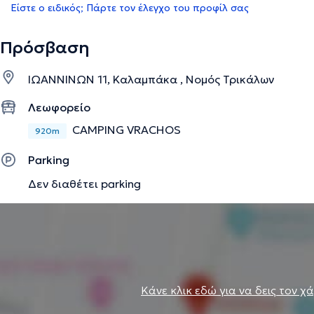
Είστε ο ειδικός; Πάρτε τον έλεγχο του προφίλ σας
Πρόσβαση
ΙΩΑΝΝΙΝΩΝ 11, Καλαμπάκα , Νομός Τρικάλων
Λεωφορείο
CAMPING VRACHOS
920m
Parking
Δεν διαθέτει parking
Κάνε κλικ εδώ για να δεις τον χ