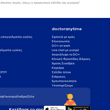
ιόπιστες πηγές, όπως η προσωπική σελίδα του γιατρού/
doctoranytime
 ή επαγγελματία υγείας
Σχετικά με εμάς
Επικοινωνία
DO+ at work
ελματία υγείας
Live chat με γιατρό
Ανακάλυψε το DO+
Κλινική Φροντίδας Βάρους
Άμεση Συνεδρία
Καριέρα
ΕΟΠΥΥ
Σελίδα τύπου
Q
Ενέργειες
ς
Εμπιστευτικότητα
Υποστηρίζουμε
όρ
Γουατεμάλα
Βραζιλία
Κατέβασε το app