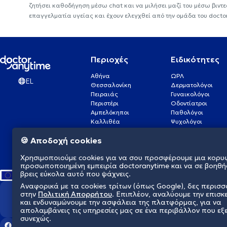
ζητήσει καθοδήγηση μέσω chat και να μιλήσει μαζί του μέσω βιντ
επαγγελματία υγείας και έχουν ελεγχθεί από την ομάδα του docto
Περιοχές
Ειδικότητες
Αθήνα
ΩΡΛ
EL
Θεσσαλονίκη
Δερματολόγοι
Πειραιάς
Γυναικολόγοι
Περιστέρι
Οδοντίατροι
Αμπελόκηποι
Παθολόγοι
Καλλιθέα
Ψυχολόγοι
Πάτρα
Οφθαλμίατροι
🍪 Αποδοχή cookies
Γλυφάδα
Ενδοκρινολόγοι
Νίκαια
Ουρολόγοι
Χρησιμοποιούμε cookies για να σου προσφέρουμε μια κορυ
Νέα Σμύρνη
Καρδιολόγοι
προσωποποιημένη εμπειρία doctoranytime και να σε βοηθή
βρεις εύκολα αυτό που ψάχνεις.
Αναφορικά με τα cookies τρίτων (όπως Google), δες περισ
στην
Πολιτική Απορρήτου
. Επιπλέον, αναλύουμε την επισκ
Διαμορφώνουμε το μέλλον τη
και ενδυναμώνουμε την ασφάλεια της πλατφόρμας, για να
απολαμβάνεις τις υπηρεσίες μας σε ένα περιβάλλον που εξ
συνεχώς.