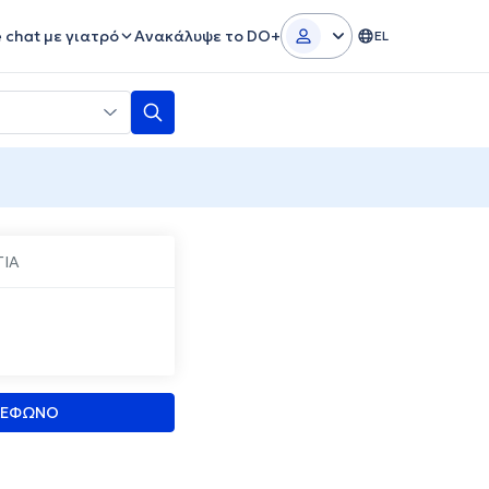
e chat με γιατρό
Ανακάλυψε το DO+
EL
ΙΑ
ΛΕΦΩΝΟ