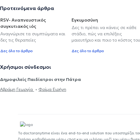
Προτεινόμενα άρθρα
RSV- Αναπνευστικός
Εγκυμοσύνη
συγκυτιακός ιός
Δες τι πρέπει να κάνεις σε κάθε
Αναγνώρισε τα συμπτώματα και
στάδιο, πώς να επιλέξεις
δες τις θεραπείες
μαιευτήριο και ποιο το κόστος το
Δες όλο το άρθρο
Δες όλο το άρθρο
Χρήσιμοι σύνδεσμοι
Δημοφιλείς Παιδίατροι στην Πάτρα
Αβράμη Γεωργία
Φρίμα Ειρήνη
Το doctoranytime είναι ένα end-to-end solution που υποστηρίζει το
ζητήσει καθοδήγηση μέσω chat και να μιλήσει μαζί του μέσω βιντ