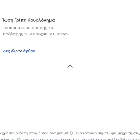
Ίωση Γρίπη Κρυολόγημα
Τρόποι αντιμετώπισης και
πρόληψης των εποχικών ιώσεων
υ
Δες όλο το άρθρο
ν χρήστη από τη στιγμή που αντιμετωπίζει ένα ιατρικό σύμπτωμα μέχρι τη στιγμ
εοκλήσης. Οι πληροφορίες του συγκεκριμένου προφίλ έχουν συλλεχθεί από αξ