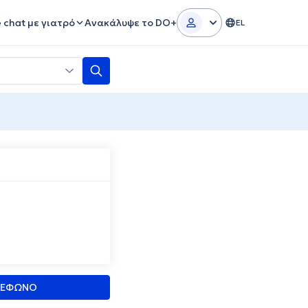
e chat με γιατρό
Ανακάλυψε το DO+
EL
ΛΕΦΩΝΟ