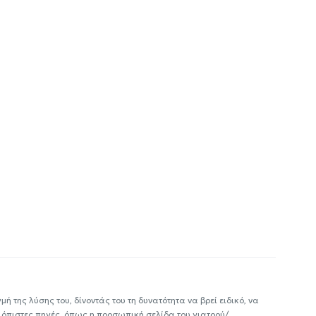
ή της λύσης του, δίνοντάς του τη δυνατότητα να βρεί ειδικό, να
ιόπιστες πηγές, όπως η προσωπική σελίδα του γιατρού/