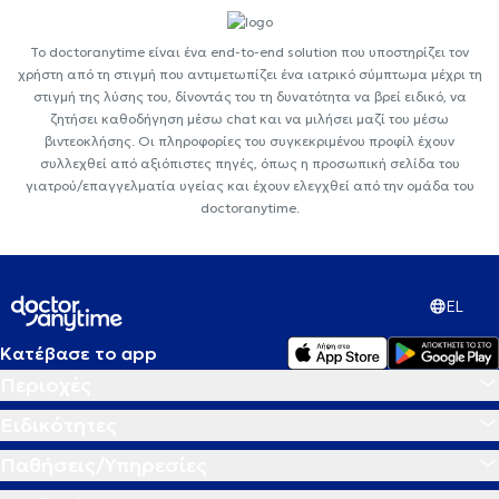
Το doctoranytime είναι ένα end-to-end solution που υποστηρίζει τον
χρήστη από τη στιγμή που αντιμετωπίζει ένα ιατρικό σύμπτωμα μέχρι τη
στιγμή της λύσης του, δίνοντάς του τη δυνατότητα να βρεί ειδικό, να
ζητήσει καθοδήγηση μέσω chat και να μιλήσει μαζί του μέσω
βιντεοκλήσης. Οι πληροφορίες του συγκεκριμένου προφίλ έχουν
συλλεχθεί από αξιόπιστες πηγές, όπως η προσωπική σελίδα του
γιατρού/επαγγελματία υγείας και έχουν ελεγχθεί από την ομάδα του
doctoranytime.
EL
Κατέβασε το app
Περιοχές
Ειδικότητες
Παθήσεις/Υπηρεσίες