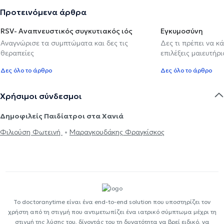
Προτεινόμενα άρθρα
RSV- Αναπνευστικός συγκυτιακός ιός
Εγκυμοσύνη
Αναγνώρισε τα συμπτώματα και δες τις
Δες τι πρέπει να κ
θεραπείες
επιλέξεις μαιευτήρι
Δες όλο το άρθρο
Δες όλο το άρθρο
Χρήσιμοι σύνδεσμοι
Δημοφιλείς Παιδίατροι στα Χανιά
Φιλιούση Φωτεινή
Μαραγκουδάκης Φραγκίσκος
Το doctoranytime είναι ένα end-to-end solution που υποστηρίζει τον
χρήστη από τη στιγμή που αντιμετωπίζει ένα ιατρικό σύμπτωμα μέχρι τη
στιγμή της λύσης του, δίνοντάς του τη δυνατότητα να βρεί ειδικό, να