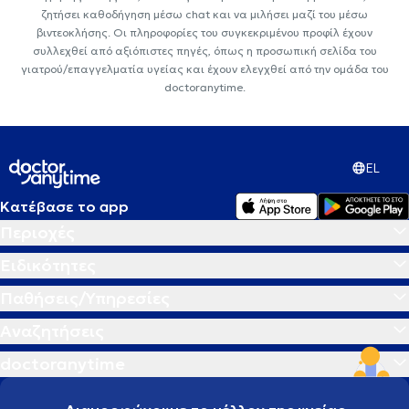
ζητήσει καθοδήγηση μέσω chat και να μιλήσει μαζί του μέσω
βιντεοκλήσης. Οι πληροφορίες του συγκεκριμένου προφίλ έχουν
συλλεχθεί από αξιόπιστες πηγές, όπως η προσωπική σελίδα του
γιατρού/επαγγελματία υγείας και έχουν ελεγχθεί από την ομάδα του
doctoranytime.
EL
Κατέβασε το app
Περιοχές
Ειδικότητες
Παθήσεις/Υπηρεσίες
Αναζητήσεις
doctoranytime