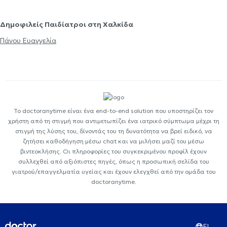
Δημοφιλείς Παιδίατροι στη Χαλκίδα
Πάνου Ευαγγελία
Το doctoranytime είναι ένα end-to-end solution που υποστηρίζει τον
χρήστη από τη στιγμή που αντιμετωπίζει ένα ιατρικό σύμπτωμα μέχρι τη
στιγμή της λύσης του, δίνοντάς του τη δυνατότητα να βρεί ειδικό, να
ζητήσει καθοδήγηση μέσω chat και να μιλήσει μαζί του μέσω
βιντεοκλήσης. Οι πληροφορίες του συγκεκριμένου προφίλ έχουν
συλλεχθεί από αξιόπιστες πηγές, όπως η προσωπική σελίδα του
γιατρού/επαγγελματία υγείας και έχουν ελεγχθεί από την ομάδα του
doctoranytime.
EL