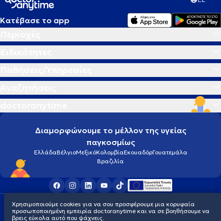
Κατέβασε το app
Περιοχές
Ειδικότητες
Παθήσεις/Υπηρεσίες
Αναζητήσεις
doctoranytime
Διαμορφώνουμε το μέλλον της υγείας
παγκοσμίως
Ελλάδα
Βέλγιο
Μεξικό
Κολομβία
Εκουαδόρ
Γουατεμάλα
Βραζιλία
Χρησιμοποιούμε cookies για να σου προσφέρουμε μια κορυφαία
Οροι χρήσης
Cookies
Πολιτική προστασίας προσωπικού απορρήτου
προσωποποιημένη εμπειρία doctoranytime και να σε βοηθήσουμε να
© 2026 doctoranytime
βρεις εύκολα αυτό που ψάχνεις.