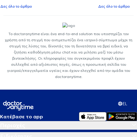
Δες όλο το άρθρο
Δες όλο το άρθρο
Το doctoranytime είναι ένα end-to-end solution που υποστηρίζει τον
χρήστη από τη στιγμή που αντιμετωπίζει ένα ιατρικό σύμπτωμα μέχρι τη
στιγμή της λύσης του, δίνοντάς του τη δυνατότητα να βρεί ειδικό, να
ζητήσει καθοδήγηση μέσω chat και να μιλήσει μαζί του μέσω
βιντεοκλήσης. Οι πληροφορίες του συγκεκριμένου προφίλ έχουν
συλλεχθεί από αξιόπιστες πηγές, όπως η προσωπική σελίδα του
γιατρού/επαγγελματία υγείας και έχουν ελεγχθεί από την ομάδα του
doctoranytime.
EL
Κατέβασε το app
Περιοχές
Ειδικότητες