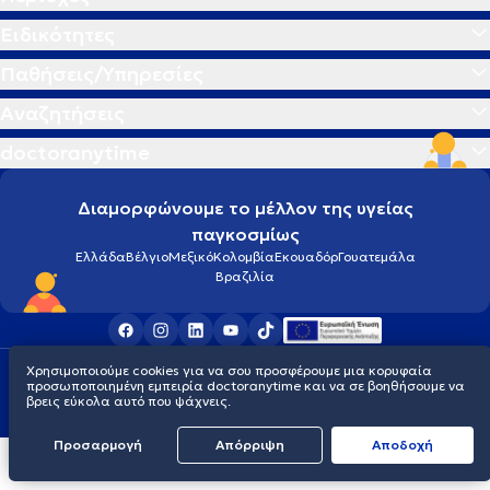
Ειδικότητες
Παθήσεις/Υπηρεσίες
Αναζητήσεις
doctoranytime
Διαμορφώνουμε το μέλλον της υγείας
παγκοσμίως
Ελλάδα
Βέλγιο
Μεξικό
Κολομβία
Εκουαδόρ
Γουατεμάλα
Βραζιλία
Χρησιμοποιούμε cookies για να σου προσφέρουμε μια κορυφαία
Οροι χρήσης
Cookies
Πολιτική προστασίας προσωπικού απορρήτου
προσωποποιημένη εμπειρία doctoranytime και να σε βοηθήσουμε να
© 2026 doctoranytime
βρεις εύκολα αυτό που ψάχνεις.
Προσαρμογή
Απόρριψη
Aποδοχή