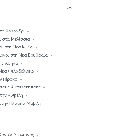
στο Χαλάνδρι
ι στα Μελίσσια
οι στη Νέα Ιωνία
λόγοι στη Νέα Ερυθραία
την Αθήνα
 Νέα Φιλαδέλφεια
ον Γέρακα
 στους Αμπελόκηπους
στην Κυψέλη
στην Πλατεία Μαβίλη
Κοντός Στυλιανός