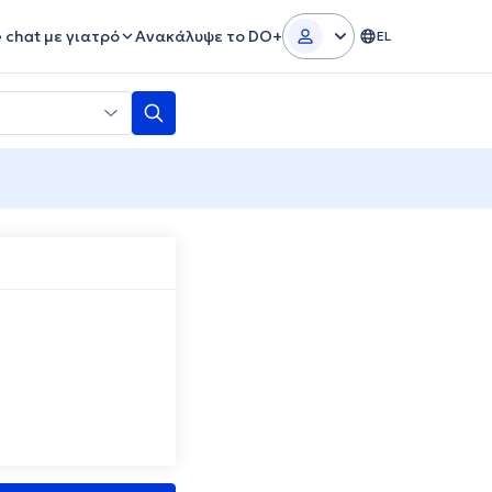
e chat με γιατρό
Ανακάλυψε το DO+
EL