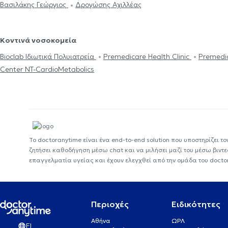
Βασιλάκης Γεώργιος
Δρογώσης Αχιλλέας
Κοντινά νοσοκομεία
Bioclab Ιδιωτικά Πολυιατρεία
Premedicare Health Clinic
Premedic
Center NT-CardioMetabolics
Το doctoranytime είναι ένα end-to-end solution που υποστηρίζει το
ζητήσει καθοδήγηση μέσω chat και να μιλήσει μαζί του μέσω βιντ
επαγγελματία υγείας και έχουν ελεγχθεί από την ομάδα του docto
Περιοχές
Ειδικότητες
Αθήνα
ΩΡΛ
EL