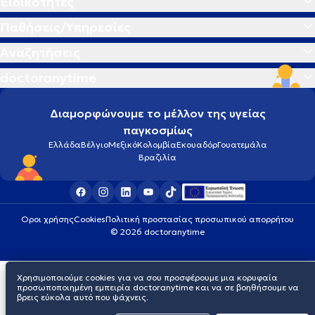
Ειδικότητες
Παθήσεις/Υπηρεσίες
Αναζητήσεις
doctoranytime
Διαμορφώνουμε το μέλλον της υγείας
παγκοσμίως
Ελλάδα
Βέλγιο
Μεξικό
Κολομβία
Εκουαδόρ
Γουατεμάλα
Βραζιλία
Οροι χρήσης
Cookies
Πολιτική προστασίας προσωπικού απορρήτου
© 2026 doctoranytime
Χρησιμοποιούμε cookies για να σου προσφέρουμε μια κορυφαία
προσωποποιημένη εμπειρία doctoranytime και να σε βοηθήσουμε να
βρεις εύκολα αυτό που ψάχνεις.