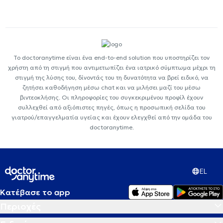
Το doctoranytime είναι ένα end-to-end solution που υποστηρίζει τον
χρήστη από τη στιγμή που αντιμετωπίζει ένα ιατρικό σύμπτωμα μέχρι τη
στιγμή της λύσης του, δίνοντάς του τη δυνατότητα να βρεί ειδικό, να
ζητήσει καθοδήγηση μέσω chat και να μιλήσει μαζί του μέσω
βιντεοκλήσης. Οι πληροφορίες του συγκεκριμένου προφίλ έχουν
συλλεχθεί από αξιόπιστες πηγές, όπως η προσωπική σελίδα του
γιατρού/επαγγελματία υγείας και έχουν ελεγχθεί από την ομάδα του
doctoranytime.
EL
Κατέβασε το app
Περιοχές