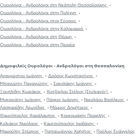
Ουρολόγοι - Ανδρολόγοι στη Νεάπολη Θεσσαλονίκης
Ουρολόγοι - Ανδρολόγοι στην Πολίχνη
Ουρολόγοι - Ανδρολόγοι στον Εύοσμο
Ουρολόγοι - Ανδρολόγοι στην Καλαμαριά
Ουρολόγοι - Ανδρολόγοι στη Θέρμη
Ουρολόγοι - Ανδρολόγοι στην Περαία
Δημοφιλείς Ουρολόγοι - Ανδρολόγοι στη Θεσσαλονίκη
Αναγνώστου Ιωάννης
Δρόσος Κωνσταντίνος
Μπανιώτης Παναγιώτης
Σοκολάκης Ιωάννης
Ξουπλίδης Κυριάκος
Χίντζογλου Στέλιος (Στυλιανός)
Μυκονιάτης Ιωάννης
Πάγκος Ιωάννης
Νικολάου Βασίλειος
Λασκαρίδης Λεωνίδας
Μέμμος Δημήτριος
Θαμνόπουλος Χαράλαμπος
Κουκουρίκης Περικλής
Κολιάκος Νικόλαος
Καμτσιόπουλος Ιορδάνης
Μαρούλης Στέργιος
Παπαϊωάννου Χρήστος
Πούλιος Ευάγγελος