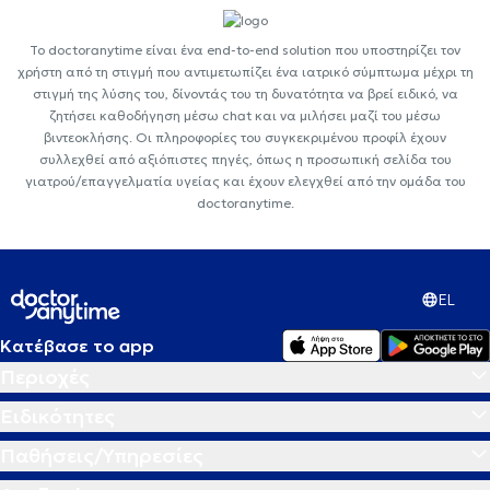
Το doctoranytime είναι ένα end-to-end solution που υποστηρίζει τον
χρήστη από τη στιγμή που αντιμετωπίζει ένα ιατρικό σύμπτωμα μέχρι τη
στιγμή της λύσης του, δίνοντάς του τη δυνατότητα να βρεί ειδικό, να
ζητήσει καθοδήγηση μέσω chat και να μιλήσει μαζί του μέσω
βιντεοκλήσης. Οι πληροφορίες του συγκεκριμένου προφίλ έχουν
συλλεχθεί από αξιόπιστες πηγές, όπως η προσωπική σελίδα του
γιατρού/επαγγελματία υγείας και έχουν ελεγχθεί από την ομάδα του
doctoranytime.
EL
Κατέβασε το app
Περιοχές
Ειδικότητες
Παθήσεις/Υπηρεσίες