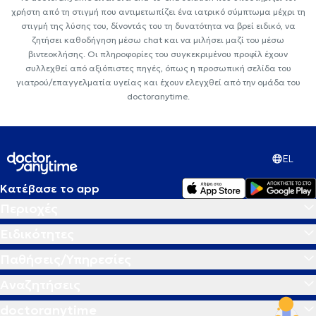
χρήστη από τη στιγμή που αντιμετωπίζει ένα ιατρικό σύμπτωμα μέχρι τη
στιγμή της λύσης του, δίνοντάς του τη δυνατότητα να βρεί ειδικό, να
ζητήσει καθοδήγηση μέσω chat και να μιλήσει μαζί του μέσω
βιντεοκλήσης. Οι πληροφορίες του συγκεκριμένου προφίλ έχουν
συλλεχθεί από αξιόπιστες πηγές, όπως η προσωπική σελίδα του
γιατρού/επαγγελματία υγείας και έχουν ελεγχθεί από την ομάδα του
doctoranytime.
EL
Κατέβασε το app
Περιοχές
Ειδικότητες
Παθήσεις/Υπηρεσίες
Αναζητήσεις
doctoranytime