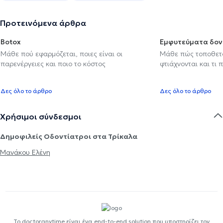
Προτεινόμενα άρθρα
Botox
Εμφυτεύματα δον
Μάθε πού εφαρμόζεται, ποιες είναι οι
Μάθε πώς τοποθετού
παρενέργειες και ποιο το κόστος
φτιάχνονται και τι 
Δες όλο το άρθρο
Δες όλο το άρθρο
Χρήσιμοι σύνδεσμοι
Δημοφιλείς Οδοντίατροι στα Τρίκαλα
Μανάκου Ελένη
Το doctoranytime είναι ένα end-to-end solution που υποστηρίζει τον