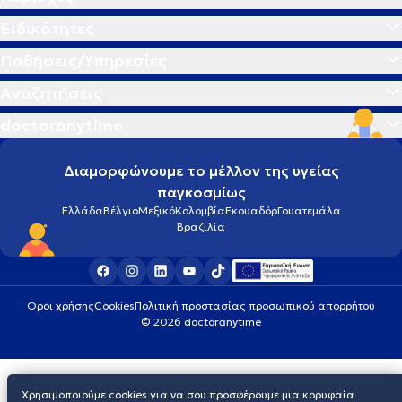
Ειδικότητες
Παθήσεις/Υπηρεσίες
Αναζητήσεις
doctoranytime
Διαμορφώνουμε το μέλλον της υγείας
παγκοσμίως
Ελλάδα
Βέλγιο
Μεξικό
Κολομβία
Εκουαδόρ
Γουατεμάλα
Βραζιλία
Οροι χρήσης
Cookies
Πολιτική προστασίας προσωπικού απορρήτου
© 2026 doctoranytime
Χρησιμοποιούμε cookies για να σου προσφέρουμε μια κορυφαία