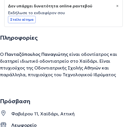
Δεν υπάρχει δυνατότητα online ραντεβού
Εκδήλωσε το ενδιαφέρον σου
Στείλε αίτημα
Πληροφορίες
Ο
Πανταζόπουλος Παναγιώτης
είναι οδοντίατρος και
διατηρεί ιδιωτικό οδοντιατρείο στο Χαϊδάρι. Είναι
πτυχιούχος της Οδοντιατρικής Σχολής Αθηνών και
παράλληλα, πτυχιούχος του Τεχνολογικού Ιδρύματος
Οδοντοτεχνικής στην Αθήνα.
Πρόσβαση
Την περιγραφή επιμελείται η ομάδα του doctoranytime βασισμένη σε
επαληθευμένες πληροφορίες.
Φαβιέρου 11, Χαϊδάρι, Αττική
Λεωφορείο