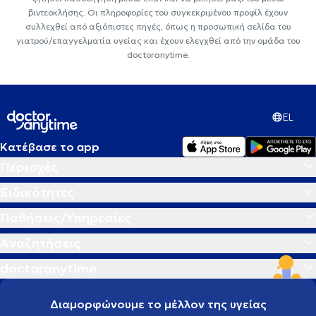
βιντεοκλήσης. Οι πληροφορίες του συγκεκριμένου προφίλ έχουν
συλλεχθεί από αξιόπιστες πηγές, όπως η προσωπική σελίδα του
γιατρού/επαγγελματία υγείας και έχουν ελεγχθεί από την ομάδα του
doctoranytime.
EL
Κατέβασε το app
Περιοχές
Ειδικότητες
Παθήσεις/Υπηρεσίες
Αναζητήσεις
doctoranytime
Διαμορφώνουμε το μέλλον της υγείας