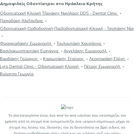
Δημοφιλείς Οδοντίατροι στο Ηράκλειο Κρήτης
Οδοντιατρική Κλινική Τζανάκης Νικόλαος DDS - Dental Clinic
Παπαδάκη Αλεξάνδρα
Οδοντιατρική-Ορθοδοντική-Παιδοδοντιατρική Κλινική - Τσοπάκης Νίκο
Φραγκιαδάκης Εμμανουήλ
Τουλουπάκη Χρυσάννα
Βασιλοκωνσταντάκη Ειρηάννα
Αγγελάκης Εμμανουήλ
Βαρδάκης Γεώργιος
Καριωτάκης Σταύρος
Λεονταράκη Ελένη
Lyro Dental Clinic - Οδοντιατρική Κλινική
Πέτρος Εμμανουήλ
Βούρτσα Γεωργία
Το doctoranytime είναι ένα end-to-end solution που υποστηρίζει τον
χρήστη από τη στιγμή που αντιμετωπίζει ένα ιατρικό σύμπτωμα μέχρι τη
στιγμή της λύσης του, δίνοντάς του τη δυνατότητα να βρεί ειδικό, να
ζητήσει καθοδήγηση μέσω chat και να μιλήσει μαζί του μέσω