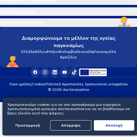
Παθήσεις/Υπηρεσίες
Αναζητήσεις
doctoranytime
Διαμορφώνουμε το μέλλον της υγείας
παγκοσμίως
Ελλάδα
Βέλγιο
Μεξικό
Κολομβία
Εκουαδόρ
Γουατεμάλα
Βραζιλία
Οροι χρήσης
Cookies
Πολιτική προστασίας προσωπικού απορρήτου
© 2026 doctoranytime
Χρησιμοποιούμε cookies για να σου προσφέρουμε μια κορυφαία
προσωποποιημένη εμπειρία doctoranytime και να σε βοηθήσουμε να
βρεις εύκολα αυτό που ψάχνεις.
Προσαρμογή
Απόρριψη
Aποδοχή