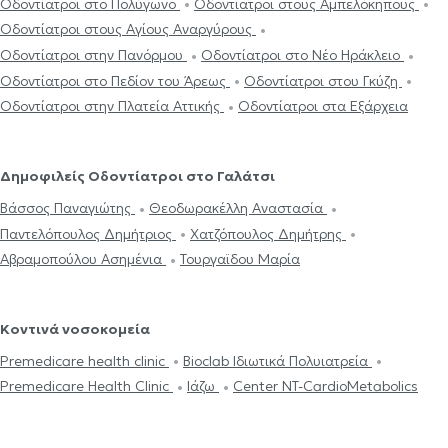
Οδοντίατροι στο Πολύγωνο
Οδοντίατροι στους Αμπελόκηπους
Οδοντίατροι στους Αγίους Αναργύρους
Οδοντίατροι στην Πανόρμου
Οδοντίατροι στο Νέο Ηράκλειο
Οδοντίατροι στο Πεδίον του Άρεως
Οδοντίατροι στου Γκύζη
Οδοντίατροι στην Πλατεία Αττικής
Οδοντίατροι στα Εξάρχεια
Δημοφιλείς Οδοντίατροι στο Γαλάτσι
Βάσσος Παναγιώτης
Θεοδωρακέλλη Αναστασία
Παντελόπουλος Δημήτριος
Χατζόπουλος Δημήτρης
Αβραμοπούλου Ασημένια
Τουργαϊδου Μαρία
Κοντινά νοσοκομεία
Premedicare health clinic
Bioclab Ιδιωτικά Πολυιατρεία
Premedicare Health Clinic
Ιάζω
Center NT-CardioMetabolics