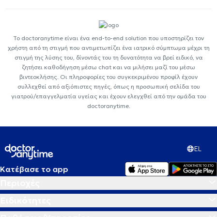
Το doctoranytime είναι ένα end-to-end solution που υποστηρίζει τον
χρήστη από τη στιγμή που αντιμετωπίζει ένα ιατρικό σύμπτωμα μέχρι τη
στιγμή της λύσης του, δίνοντάς του τη δυνατότητα να βρεί ειδικό, να
ζητήσει καθοδήγηση μέσω chat και να μιλήσει μαζί του μέσω
βιντεοκλήσης. Οι πληροφορίες του συγκεκριμένου προφίλ έχουν
συλλεχθεί από αξιόπιστες πηγές, όπως η προσωπική σελίδα του
γιατρού/επαγγελματία υγείας και έχουν ελεγχθεί από την ομάδα του
doctoranytime.
EL
Κατέβασε το app
Περιοχές
Ειδικότητες