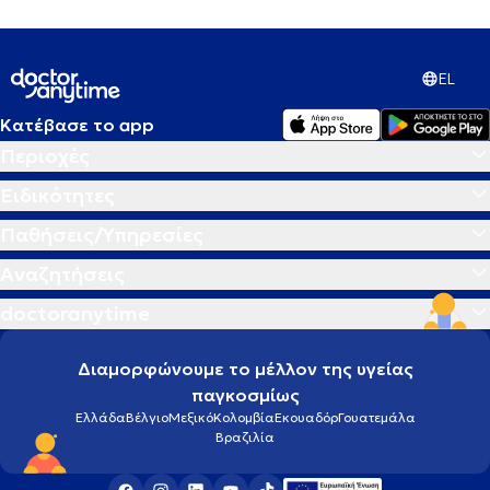
EL
Κατέβασε το app
Περιοχές
Ειδικότητες
Παθήσεις/Υπηρεσίες
Αναζητήσεις
doctoranytime
Διαμορφώνουμε το μέλλον της υγείας
παγκοσμίως
Ελλάδα
Βέλγιο
Μεξικό
Κολομβία
Εκουαδόρ
Γουατεμάλα
Βραζιλία