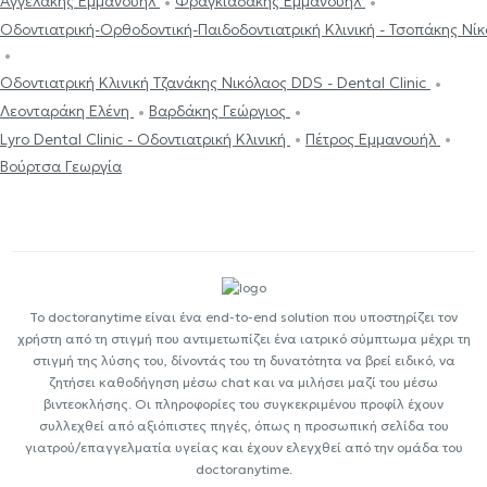
Αγγελάκης Εμμανουήλ
Φραγκιαδάκης Εμμανουήλ
Οδοντιατρική-Ορθοδοντική-Παιδοδοντιατρική Κλινική - Τσοπάκης Νίκο
Οδοντιατρική Κλινική Τζανάκης Νικόλαος DDS - Dental Clinic
Λεονταράκη Ελένη
Βαρδάκης Γεώργιος
Lyro Dental Clinic - Οδοντιατρική Κλινική
Πέτρος Εμμανουήλ
Βούρτσα Γεωργία
Το doctoranytime είναι ένα end-to-end solution που υποστηρίζει τον
χρήστη από τη στιγμή που αντιμετωπίζει ένα ιατρικό σύμπτωμα μέχρι τη
στιγμή της λύσης του, δίνοντάς του τη δυνατότητα να βρεί ειδικό, να
ζητήσει καθοδήγηση μέσω chat και να μιλήσει μαζί του μέσω
βιντεοκλήσης. Οι πληροφορίες του συγκεκριμένου προφίλ έχουν
συλλεχθεί από αξιόπιστες πηγές, όπως η προσωπική σελίδα του
γιατρού/επαγγελματία υγείας και έχουν ελεγχθεί από την ομάδα του
doctoranytime.