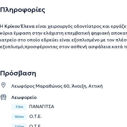
Πληροφορίες
H
Κρίκου Έλενα
είναι χειρουργός οδοντίατρος και εργάζετ
κύρια έμφαση στην ελάχιστη επεμβατική ψηφιακή αποκατ
ιατρείο στο οποίο εδρεύει είναι εξοπλισμένο με τον πλέ
εξοπλισμό,προσφέροντας στον ασθενή ασφάλεια κατά τη
ποιότητα υπηρεσιών.Είναι απόφοιτος της Οδοντιατρικής Σχολής του Εθνικού και
Καποδιστριακού Πανεπιστημίου Αθηνών. Στη διάρκεια τη
μεταπτυχιακό τμήμα Παιδοδοντίας του Πανεπιστημίου Αθ
Πρόσβαση
του Πολεμικού Ναυτικού και στη συνέχεια σε ιδιωτική πολ
Αγγλίας,αναλαμβάνοντας περιστατικά που κάλυπταν όλο 
Λεωφόρος Μαραθώνος 60, Άνοιξη, Αττική
Είναι από τους πρώτους οδοντιάτρους που ασχολείται με
Οδοντιατρική. Με στόχο τη συνεχή ενημέρωση πάνω στις ε
Λεωφορείο
επιστήμης παρακολουθεί συστηματικά επιμορφωτικά σεμινάρια. Είναι 
ΠΑΝΑΓΙΤΣΑ
70m
Οδοντιατρικού Συλλόγου Αθηνών και της Ακαδημίας Κ
Ο.Τ.Ε.
190m
Ο.Τ.Ε
Την περιγραφή επιμελείται η ομάδα του doctoranytime βασισμένη σε επαληθ
220m