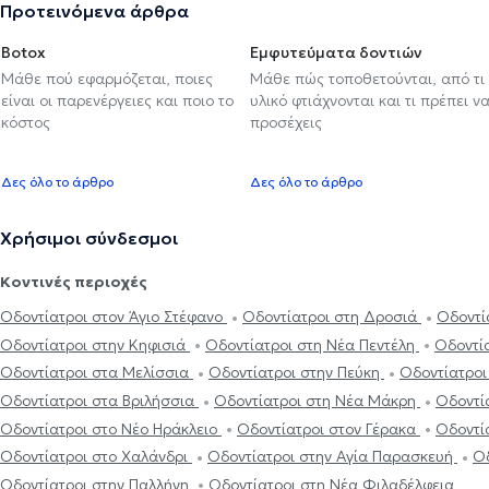
Προτεινόμενα άρθρα
Botox
Εμφυτεύματα δοντιών
Μάθε πού εφαρμόζεται, ποιες
Μάθε πώς τοποθετούνται, από τι
είναι οι παρενέργειες και ποιο το
υλικό φτιάχνονται και τι πρέπει ν
κόστος
προσέχεις
Δες όλο το άρθρο
Δες όλο το άρθρο
Χρήσιμοι σύνδεσμοι
Κοντινές περιοχές
Οδοντίατροι στον Άγιο Στέφανο
Οδοντίατροι στη Δροσιά
Οδοντί
Οδοντίατροι στην Κηφισιά
Οδοντίατροι στη Νέα Πεντέλη
Οδοντί
Οδοντίατροι στα Μελίσσια
Οδοντίατροι στην Πεύκη
Οδοντίατρο
Οδοντίατροι στα Βριλήσσια
Οδοντίατροι στη Νέα Μάκρη
Οδοντί
Οδοντίατροι στο Νέο Ηράκλειο
Οδοντίατροι στον Γέρακα
Οδοντί
Οδοντίατροι στο Χαλάνδρι
Οδοντίατροι στην Αγία Παρασκευή
Οδ
Οδοντίατροι στην Παλλήνη
Οδοντίατροι στη Νέα Φιλαδέλφεια