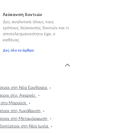
Λεύκανση δοντιών
Δες αναλυτικά όλους τους
α
τρόπους λεύκανσης δοντιών και τι
αποτελεσματικότητα έχει ο
καθένας
Δες όλο το άρθρο
ατροι στη Νέα Ερυθραία
ατροι στις Αχαρνές
ι στο Μαρούσι
ατροι στη Λυκόβρυση
ατροι στη Μεταμόρφωση
οντίατροι στη Νέα Ιωνία