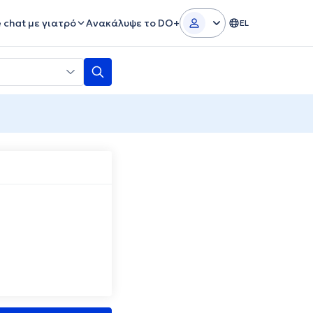
e chat με γιατρό
Ανακάλυψε το DO+
EL