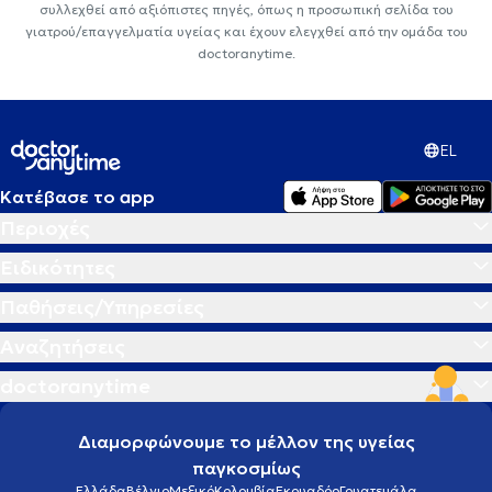
συλλεχθεί από αξιόπιστες πηγές, όπως η προσωπική σελίδα του
γιατρού/επαγγελματία υγείας και έχουν ελεγχθεί από την ομάδα του
doctoranytime.
EL
Κατέβασε το app
Περιοχές
Ειδικότητες
Παθήσεις/Υπηρεσίες
Αναζητήσεις
doctoranytime
Διαμορφώνουμε το μέλλον της υγείας
παγκοσμίως
Ελλάδα
Βέλγιο
Μεξικό
Κολομβία
Εκουαδόρ
Γουατεμάλα