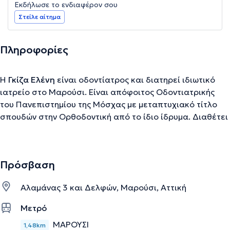
Εκδήλωσε το ενδιαφέρον σου
Στείλε αίτημα
Πληροφορίες
Η
Γκίζα Ελένη
είναι οδοντίατρος και διατηρεί ιδιωτικό
ιατρείο στο Μαρούσι. Είναι απόφοιτος Οδοντιατρικής
του Πανεπιστημίου της Μόσχας με μεταπτυχιακό τίτλο
σπουδών στην Ορθοδοντική από το ίδιο ίδρυμα. Διαθέτει
πολυετή εμπειρία στην Αισθητική Οδοντιατρική και
Οδοντιατρική αποκατάστασης, παρέχοντας ένα ευρύ
φάσμα υπηρεσιών αισθητικής, γενικής και προληπτικής
Πρόσβαση
οδοντιατρικής.
Αλαμάνας 3 και Δελφών, Μαρούσι, Αττική
Την περιγραφή επιμελείται η ομάδα του doctoranytime βασισμένη σε
Μετρό
επαληθευμένες πληροφορίες.
ΜΑΡΟΥΣΙ
1,48km