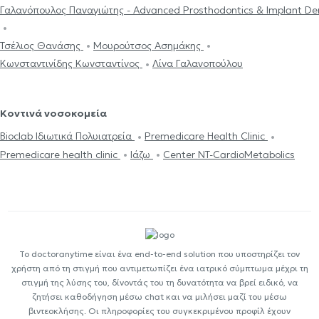
Γαλανόπουλος Παναγιώτης - Advanced Prosthodontics & Implant Den
Τσέλιος Θανάσης
Μουρούτσος Ασημάκης
Κωνσταντινίδης Κωνσταντίνος
Λίνα Γαλανοπούλου
Κοντινά νοσοκομεία
Bioclab Ιδιωτικά Πολυιατρεία
Premedicare Health Clinic
Premedicare health clinic
Ιάζω
Center NT-CardioMetabolics
Το doctoranytime είναι ένα end-to-end solution που υποστηρίζει τον
χρήστη από τη στιγμή που αντιμετωπίζει ένα ιατρικό σύμπτωμα μέχρι τη
στιγμή της λύσης του, δίνοντάς του τη δυνατότητα να βρεί ειδικό, να
ζητήσει καθοδήγηση μέσω chat και να μιλήσει μαζί του μέσω
βιντεοκλήσης. Οι πληροφορίες του συγκεκριμένου προφίλ έχουν