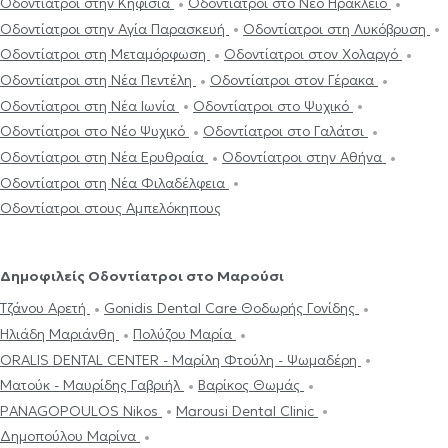
Οδοντίατροι στην Κηφισιά
Οδοντίατροι στο Νέο Ηράκλειο
Οδοντίατροι στην Αγία Παρασκευή
Οδοντίατροι στη Λυκόβρυση
Οδοντίατροι στη Μεταμόρφωση
Οδοντίατροι στον Χολαργό
Οδοντίατροι στη Νέα Πεντέλη
Οδοντίατροι στον Γέρακα
Οδοντίατροι στη Νέα Ιωνία
Οδοντίατροι στο Ψυχικό
Οδοντίατροι στο Νέο Ψυχικό
Οδοντίατροι στο Γαλάτσι
Οδοντίατροι στη Νέα Ερυθραία
Οδοντίατροι στην Αθήνα
Οδοντίατροι στη Νέα Φιλαδέλφεια
Οδοντίατροι στους Αμπελόκηπους
Δημοφιλείς Οδοντίατροι στο Μαρούσι
Τζάνου Αρετή
Gonidis Dental Care Θοδωρής Γονίδης
Ηλιάδη Μαριάνθη
Πολύζου Μαρία
ORALIS DENTAL CENTER - Μαρίλη Φτούλη - Ψωμαδέρη
Ματούκ - Μαυρίδης Γαβριήλ
Βαρίκος Θωμάς
PANAGOPOULOS Nikos
Marousi Dental Clinic
Δημοπούλου Μαρίνα