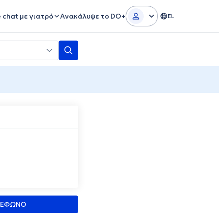
e chat με γιατρό
Ανακάλυψε το DO+
EL
ΛΕΦΩΝΟ