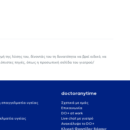
ή της λύσης του, δίνοντάς του τη δυνατότητα να βρεί ειδικό, να
ιόπιστες πηγές, όπως η προσωπική σελίδα του γιατρού/
doctoranytime
 ή επαγγελματία υγείας
Σχετικά με εμάς
Επικοινωνία
DO+ at work
ελματία υγείας
Live chat με γιατρό
Ανακάλυψε το DO+
Κλινική Φροντίδας Βάρους