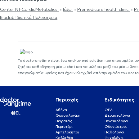
Center NT-CardioMetabolics
Ιάζω
Premedicare health clinic
Pr
Bioclab Ιδιωτικά Πολυιατρεία
Το doctoranytime είναι ένα end-to-end solution που υποστηρίζει το
ζητήσει καθοδήγηση μέσω chat και να μιλήσει μαζί του μέσω βιντ
επαγγελματία υγείας και έχουν ελεγχθεί από την ομάδα του docto
Περιοχές
Ειδικότητες
Αθήνα
ΩΡΛ
EL
Θεσσαλονίκη
Δερματολόγοι
Πειραιάς
Γυναικολόγοι
Περιστέρι
Οδοντίατροι
Αμπελόκηποι
Παθολόγοι
Καλλιθέα
Ψυχολόγοι