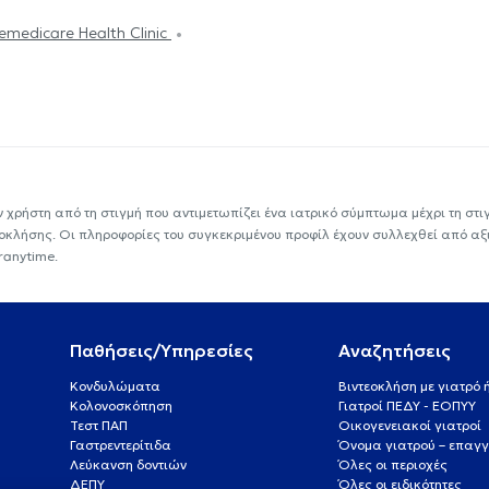
emedicare Health Clinic
ν χρήστη από τη στιγμή που αντιμετωπίζει ένα ιατρικό σύμπτωμα μέχρι τη στιγμ
εοκλήσης. Οι πληροφορίες του συγκεκριμένου προφίλ έχουν συλλεχθεί από αξ
ranytime.
Παθήσεις/Υπηρεσίες
Αναζητήσεις
Κονδυλώματα
Βιντεοκλήση με γιατρό
Κολονοσκόπηση
Γιατροί ΠΕΔΥ - ΕΟΠΥΥ
Τεστ ΠΑΠ
Οικογενειακοί γιατροί
Γαστρεντερίτιδα
Όνομα γιατρού – επαγγ
Λεύκανση δοντιών
Όλες οι περιοχές
ΔΕΠΥ
Όλες οι ειδικότητες