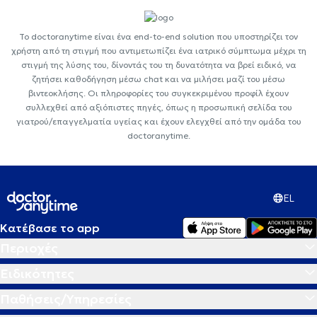
Το doctoranytime είναι ένα end-to-end solution που υποστηρίζει τον
χρήστη από τη στιγμή που αντιμετωπίζει ένα ιατρικό σύμπτωμα μέχρι τη
στιγμή της λύσης του, δίνοντάς του τη δυνατότητα να βρεί ειδικό, να
ζητήσει καθοδήγηση μέσω chat και να μιλήσει μαζί του μέσω
βιντεοκλήσης. Οι πληροφορίες του συγκεκριμένου προφίλ έχουν
συλλεχθεί από αξιόπιστες πηγές, όπως η προσωπική σελίδα του
γιατρού/επαγγελματία υγείας και έχουν ελεγχθεί από την ομάδα του
doctoranytime.
EL
Κατέβασε το app
Περιοχές
Ειδικότητες
Παθήσεις/Υπηρεσίες