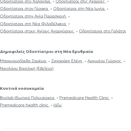
Οδοντίατροι στο Χαλάνδρι
Οδοντίατροι στις Αχαρνές
Οδοντίατροι στον Γέρακα
Οδοντίατροι στη Νέα Ιωνία
Οδοντίατροι στην Αγία Παρασκευή
Οδοντίατροι στη Νέα Φιλαδέλφεια
Οδοντίατροι στους Αγίους Αναργύρους
Οδοντίατροι στο Γαλάτσι
Δημοφιλείς Οδοντίατροι στη Νέα Ερυθραία
Μπεκμουρζάεβα Ζαρέμα
Ζαχαράκη Ελένη
Αργυρίου Γιώργος
Νικολάου Βασιλική (Εβελίνα)
Κοντινά νοσοκομεία
Bioclab Ιδιωτικά Πολυιατρεία
Premedicare Health Clinic
Premedicare health clinic
Ιάζω