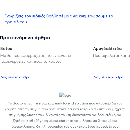
Γνωρίζεις τον ειδικό; Βοήθησέ μας να ενημερώσουμε το
προφίλ του
Προτεινόμενα άρθρα
Botox
Αμυγδαλίτιδα
Μάθε πού εφαρμόζεται, ποιες είναι οι
Πού οφείλεται και τ
παρενέργειες και ποιο το κόστος
Δες όλο το άρθρο
Δες όλο το άρθρο
Το doctoranytime είναι ένα end-to-end solution που υποστηρίζει τον
χρήστη από τη στιγμή που αντιμετωπίζει ένα ιατρικό σύμπτωμα μέχρι τη
στιγμή της λύσης του, δίνοντάς του τη δυνατότητα να βρεί ειδικό, να
ζητήσει καθοδήγηση μέσω chat και να μιλήσει μαζί του μέσω
βιντεοκλήσης. Οι πληροφορίες του συγκεκριμένου προφίλ έχουν