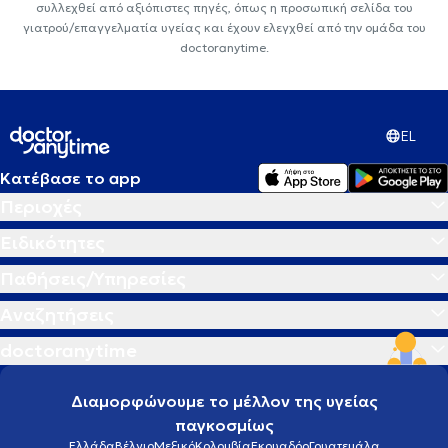
συλλεχθεί από αξιόπιστες πηγές, όπως η προσωπική σελίδα του
γιατρού/επαγγελματία υγείας και έχουν ελεγχθεί από την ομάδα του
doctoranytime.
EL
Κατέβασε το app
Περιοχές
Ειδικότητες
Παθήσεις/Υπηρεσίες
Αναζητήσεις
doctoranytime
Διαμορφώνουμε το μέλλον της υγείας
παγκοσμίως
Ελλάδα
Βέλγιο
Μεξικό
Κολομβία
Εκουαδόρ
Γουατεμάλα