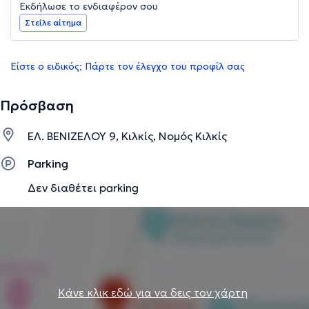
Εκδήλωσε το ενδιαφέρον σου
Στείλε αίτημα
Είστε ο ειδικός; Πάρτε τον έλεγχο του προφίλ σας
Πρόσβαση
ΕΛ. ΒΕΝΙΖΕΛΟΥ 9, Κιλκίς, Νομός Κιλκίς
Parking
Δεν διαθέτει parking
Κάνε κλικ εδώ για να δεις τον χάρτη