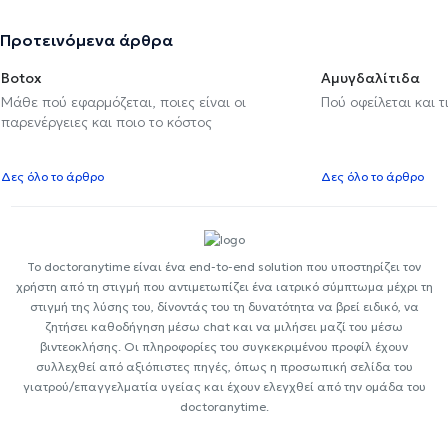
Προτεινόμενα άρθρα
Botox
Αμυγδαλίτιδα
Μάθε πού εφαρμόζεται, ποιες είναι οι
Πού οφείλεται και τ
παρενέργειες και ποιο το κόστος
Δες όλο το άρθρο
Δες όλο το άρθρο
Το doctoranytime είναι ένα end-to-end solution που υποστηρίζει τον
χρήστη από τη στιγμή που αντιμετωπίζει ένα ιατρικό σύμπτωμα μέχρι τη
στιγμή της λύσης του, δίνοντάς του τη δυνατότητα να βρεί ειδικό, να
ζητήσει καθοδήγηση μέσω chat και να μιλήσει μαζί του μέσω
βιντεοκλήσης. Οι πληροφορίες του συγκεκριμένου προφίλ έχουν
συλλεχθεί από αξιόπιστες πηγές, όπως η προσωπική σελίδα του
γιατρού/επαγγελματία υγείας και έχουν ελεγχθεί από την ομάδα του
doctoranytime.