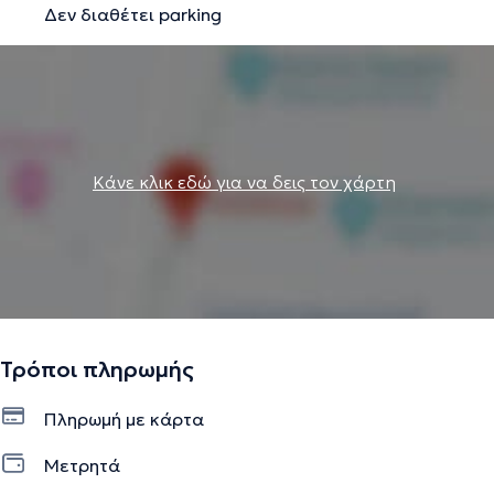
Δεν διαθέτει parking
και της άπνοιας παιδιών και ενήλικων.
Την περιγραφή επιμελείται η ομάδα του doctoranytime βασισμένη σε
επαληθευμένες πληροφορίες.
Κάνε κλικ εδώ για να δεις τον χάρτη
Τρόποι πληρωμής
Πληρωμή με κάρτα
Μετρητά