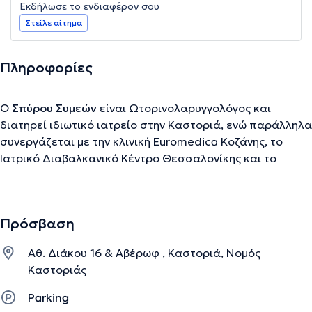
Εκδήλωσε το ενδιαφέρον σου
Στείλε αίτημα
Πληροφορίες
Ο
Σπύρου Συμεών
είναι Ωτορινολαρυγγολόγος και
διατηρεί ιδιωτικό ιατρείο στην Καστοριά, ενώ παράλληλα
συνεργάζεται με την κλινική Euromedica Κοζάνης, το
Ιατρικό Διαβαλκανικό Κέντρο Θεσσαλονίκης και το
Doctors Hospital Αθηνών. Είναι απόφοιτος Ιατρικής του
Πανεπιστημίου Κλουζ Ρουμανίας και υποψήφιος
Διδάκτωρ του Πανεπιστημίου Αθηνών. Ειδικεύτηκε στην
Πρόσβαση
Ωτορινολαρυγγολογία στο «Μποδοσάκειο» Νοσοκομείο
Πτολεμαΐδας και στο Ν.Ι.Μ.Τ.Σ. Αθηνών. Εκπαιδεύτηκε
Αθ. Διάκου 16 & Αβέρωφ , Καστοριά, Νομός
στην Πανεπιστημιακή Ωτορινολαρυγγολογική Κλινική
Καστοριάς
Tubingen Γερμανίας όπου και πραγματοποίησε
επεμβάσεις όλου του φάσματος της ΩΡΛ, δίνοντας
Parking
έμφαση σε επεμβάσεις για τη θεραπεία του ροχαλητού