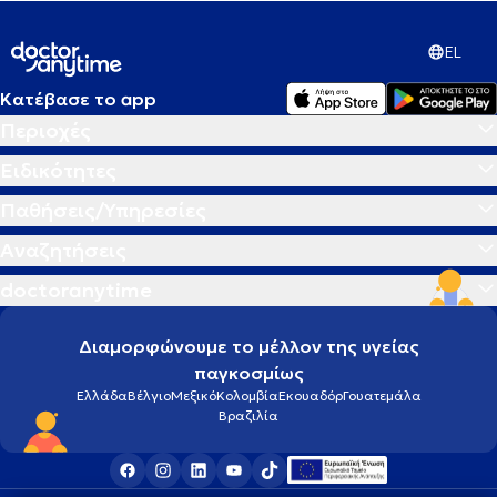
EL
Κατέβασε το app
Περιοχές
Ειδικότητες
Παθήσεις/Υπηρεσίες
Αναζητήσεις
doctoranytime
Διαμορφώνουμε το μέλλον της υγείας
παγκοσμίως
Ελλάδα
Βέλγιο
Μεξικό
Κολομβία
Εκουαδόρ
Γουατεμάλα
Βραζιλία