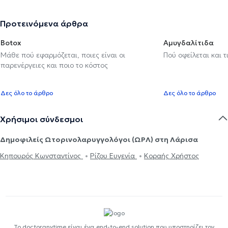
Προτεινόμενα άρθρα
Botox
Αμυγδαλίτιδα
Μάθε πού εφαρμόζεται, ποιες είναι οι
Πού οφείλεται και τ
παρενέργειες και ποιο το κόστος
Δες όλο το άρθρο
Δες όλο το άρθρο
Χρήσιμοι σύνδεσμοι
Δημοφιλείς Ωτορινολαρυγγολόγοι (ΩΡΛ) στη Λάρισα
Κηπουρός Κωνσταντίνος
Ρίζου Ευγενία
Κοραής Χρήστος
Το doctoranytime είναι ένα end-to-end solution που υποστηρίζει τον