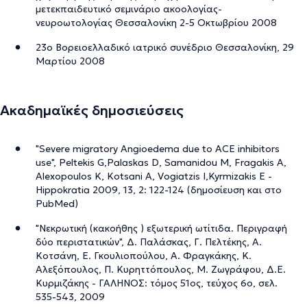
μετεκπαιδευτικό σεμινάριο ακοολογίας-
νευροωτολογίας Θεσσαλονίκη 2-5 Οκτωβρίου 2008
23ο Βορειοελλαδικό ιατρικό συνέδριο Θεσσαλονίκη, 29
Μαρτίου 2008
Ακαδημαϊκές δημοσιεύσεις
"Severe migratory Angioedema due to ACE inhibitors
use", Peltekis G,Palaskas D, Samanidou M, Fragakis A,
Alexopoulos K, Kotsani A, Vogiatzis I,Kyrmizakis E -
Hippokratia 2009, 13, 2: 122-124 (δημοσίευση και στο
PubMed)
"Νεκρωτική (κακοήθης ) εξωτερική ωτίτιδα. Περιγραφή
δύο περιστατικών", Δ. Παλάσκας, Γ. Πελτέκης, Α.
Κοτσάνη, Ε. Γκουλιοπούλου, Α. Φραγκάκης, Κ.
Αλεξόπουλος, Π. Κυρηττόπουλος, Μ. Ζωγράφου, Δ.Ε.
Κυρμιζάκης - ΓΑΛΗΝΟΣ: τόμος 51ος, τεύχος 6ο, σελ.
535-543, 2009