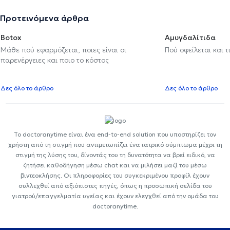
Προτεινόμενα άρθρα
Botox
Αμυγδαλίτιδα
Μάθε πού εφαρμόζεται, ποιες είναι οι
Πού οφείλεται και τ
παρενέργειες και ποιο το κόστος
Δες όλο το άρθρο
Δες όλο το άρθρο
Το doctoranytime είναι ένα end-to-end solution που υποστηρίζει τον
χρήστη από τη στιγμή που αντιμετωπίζει ένα ιατρικό σύμπτωμα μέχρι τη
στιγμή της λύσης του, δίνοντάς του τη δυνατότητα να βρεί ειδικό, να
ζητήσει καθοδήγηση μέσω chat και να μιλήσει μαζί του μέσω
βιντεοκλήσης. Οι πληροφορίες του συγκεκριμένου προφίλ έχουν
συλλεχθεί από αξιόπιστες πηγές, όπως η προσωπική σελίδα του
γιατρού/επαγγελματία υγείας και έχουν ελεγχθεί από την ομάδα του
doctoranytime.