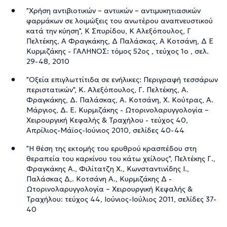
"Χρήση αντιβιοτικών – αντιικών – αντιμυκητιασικών
φαρμάκων σε λοιμώξεις του ανωτέρου αναπνευστικού
κατά την κύηση", Κ Σπυρίδου, Κ Αλεξόπουλος, Γ
Πελτέκης, Α Φραγκάκης, Δ Παλάσκας, Α Κοτσάνη, Δ Ε
Κυρμιζάκης - ΓΑΛΗΝΟΣ: τόμος 52ος , τεύχος 1ο , σελ.
29-48, 2010
"Οξεία επιγλωττίτιδα σε ενήλικες: Περιγραφή τεσσάρων
περιστατικών", Κ. Αλεξόπουλος, Γ. Πελτέκης, Α.
Φραγκάκης, Δ. Παλάσκας, Α. Κοτσάνη, Χ. Κούτρας, Α.
Μάργιος, Δ. Ε. Κυρμιζάκης - Ωτορινολαρυγγολογία –
Χειρουργική Κεφαλής & Τραχήλου - τεύχος 40,
Απρίλιος-Μάϊος-Ιούνιος 2010, σελίδες 40-44
"Η θέση της εκτομής του ερυθρού κρασπέδου στη
θεραπεία του καρκίνου του κάτω χείλους", Πελτέκης Γ.,
Φραγκάκης Α., Φιλίτατζη Χ., Κωνσταντινίδης Ι.,
Παλάσκας Δ,. Κοτσάνη Α., Κυρμιζάκης Δ -
Ωτορινολαρυγγολογία – Χειρουργική Κεφαλής &
Τραχήλου: τεύχος 44, Ιούνιος-Ιούλιος 2011, σελίδες 37-
40