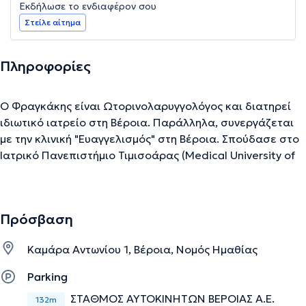
Εκδήλωσε το ενδιαφέρον σου
Στείλε αίτημα
Πληροφορίες
Ο Φραγκάκης είναι Ωτορινολαρυγγολόγος και διατηρεί
ιδιωτικό ιατρείο στη Βέροια. Παράλληλα, συνεργάζεται
με την κλινική "Ευαγγελισμός" στη Βέροια. Σπούδασε στο
Ιατρικό Πανεπιστήμιο Τιμισοάρας (Medical University of
Timisoara). Αργότερα, ειδικεύτηκε στο Γενικό
Νοσοκομείο Βέροιας στη Γενική Χειρουργική και, εν
συνεχεία, στην Ωτορινολαρυγγολογία - Χειρουργική
Πρόσβαση
Κεφαλής, και ολοκλήρωσε την ειδικότητά του στο Γ.Ν.Θ.
"Γ. ΓΕννηματάς". Τέλος, έχει συμμετάσχει σε πληθώρα
Καμάρα Αντωνίου 1, Βέροια, Νομός Ημαθίας
ιατρικών συνεδρίων.
Parking
ΣΤΑΘΜΟΣ ΑΥΤΟΚΙΝΗΤΩΝ ΒΕΡΟΙΑΣ Α.Ε.
Την περιγραφή επιμελείται η ομάδα του doctoranytime βασισμένη σε
132m