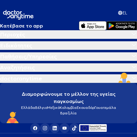
EL
Κατέβασε το app
Περιοχές
Ειδικότητες
Παθήσεις/Υπηρεσίες
Αναζητήσεις
doctoranytime
Διαμορφώνουμε το μέλλον της υγείας
παγκοσμίως
Ελλάδα
Βέλγιο
Μεξικό
Κολομβία
Εκουαδόρ
Γουατεμάλα
Βραζιλία