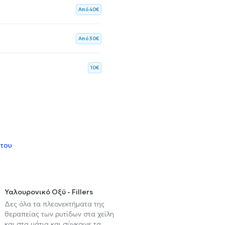
Aπό 40€
Aπό 30€
10€
 του
Υαλουρονικό Οξύ - Fillers
Δες όλα τα πλεονεκτήματα της
θεραπείας των ρυτίδων στα χείλη
και στα μάτια και σύγκρινε τα