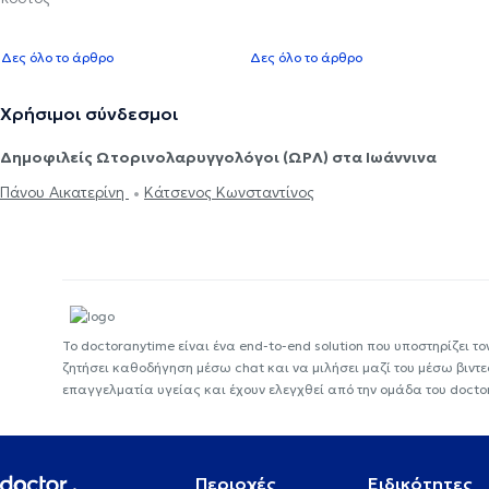
Δες όλο το άρθρο
Δες όλο το άρθρο
Χρήσιμοι σύνδεσμοι
Δημοφιλείς Ωτορινολαρυγγολόγοι (ΩΡΛ) στα Ιωάννινα
Πάνου Αικατερίνη
Κάτσενος Κωνσταντίνος
Το doctoranytime είναι ένα end-to-end solution που υποστηρίζει το
ζητήσει καθοδήγηση μέσω chat και να μιλήσει μαζί του μέσω βιντ
επαγγελματία υγείας και έχουν ελεγχθεί από την ομάδα του docto
Περιοχές
Ειδικότητες