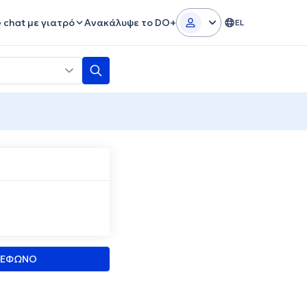
e chat με γιατρό
Ανακάλυψε το DO+
EL
ΛΕΦΩΝΟ