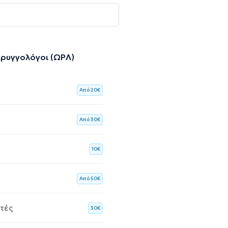
αρυγγολόγοι (ΩΡΛ)
Aπό 20€
Aπό 30€
10€
Aπό 50€
ητές
30€